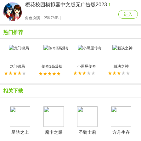
樱花校园模拟器中文版无广告版2023
1.039.55
进入
角色扮演
256.7MB
热门推荐
龙门镖局
传奇3高爆版
小黑屋传奇
裁决之神
相关下载
星轨之上
魔卡之耀
圣骑士莉
方舟生存
最新版
gm版
卡物语汉
进化新版