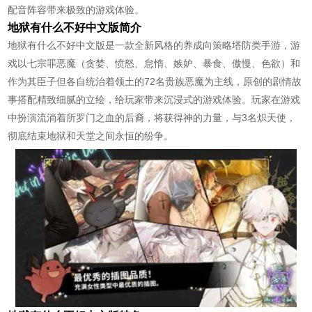
配音阵容带来极致的游戏体验。
地狱有什么不好中文版简介
地狱有什么不好中文版是一款全新风格的养成向策略塔防类手游，游
戏以七宗罪恶魔（贪婪、愤怒、怠惰、嫉妒、暴食、傲慢、色欲）和
作为其臣子但各自统治着领土的72名贵族恶魔为主线，原创的剧情故
事搭配精致细腻的立绘，给玩家带来沉浸式的游戏体验。玩家在游戏
中扮演流淌着所罗门之血的后裔，将获得神的力量，与3名炽天使，
彻底结束地狱和天堂之间永恒的纷争。