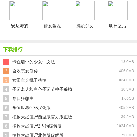
化版
安尼姆的
倩女幽魂
漂流少女
明日之后
无尽旅途
网易版
生存记汉
共创服游
手机版
化版
戏无广告
版
下载排行
1
卡在墙中的少女中文版
18.0MB
2
合欢宗女修传
406.0MB
3
女拳主义桃子移植
1024.0MB
4
圣诞老人和白色圣诞节桃子移植
30.5MB
5
冬日狂想曲
1.60GB
6
永恒世界0.75汉化版
405.2MB
7
植物大战僵尸西游版官方版正版
39.2MB
8
植物大战僵尸2内购破解版
1024.0MB
9
植物大战僵尸北美版破解版
79.6MB