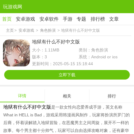
玩游戏网
首页
安卓游戏
安卓软件
手游
专题
排行榜
文章
主页
>
安卓游戏
>
角色扮演
> 地狱有什么不好中文版
地狱有什么不好中文版
大小：1.11MB
类别：角色扮演
版本：3
系统：Android or ios
更新时间：2025-05-15 15:18:44
立即下载
详情
相关
排行
地狱有什么不好中文版
是一款女性向恋爱养成手游，英文名称
What in HELL is Bad
，游戏采用韩漫画风制作，玩家将扮演所罗门的
后裔，怀着误解踏入地狱冒险，在恶魔男主之间周旋，展开不一样的
故事。每个男主都十分帅气，玩家可以自由选择攻略对象，还有豪华