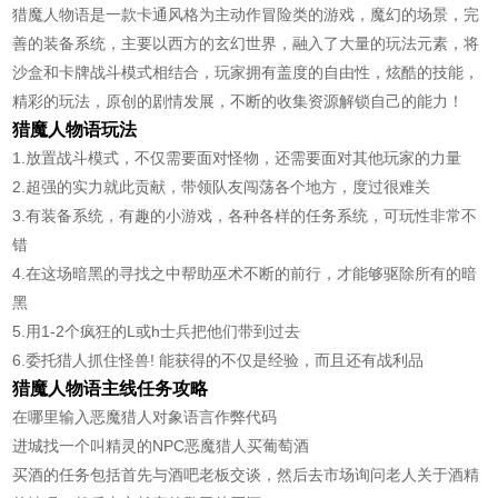
猎魔人物语是一款卡通风格为主动作冒险类的游戏，魔幻的场景，完
善的装备系统，主要以西方的玄幻世界，融入了大量的玩法元素，将
沙盒和卡牌战斗模式相结合，玩家拥有盖度的自由性，炫酷的技能，
精彩的玩法，原创的剧情发展，不断的收集资源解锁自己的能力！
猎魔人物语玩法
1.放置战斗模式，不仅需要面对怪物，还需要面对其他玩家的力量
2.超强的实力就此贡献，带领队友闯荡各个地方，度过很难关
3.有装备系统，有趣的小游戏，各种各样的任务系统，可玩性非常不
错
4.在这场暗黑的寻找之中帮助巫术不断的前行，才能够驱除所有的暗
黑
5.用1-2个疯狂的L或h士兵把他们带到过去
6.委托猎人抓住怪兽! 能获得的不仅是经验，而且还有战利品
猎魔人物语主线任务攻略
在哪里输入恶魔猎人对象语言作弊代码
进城找一个叫精灵的NPC恶魔猎人买葡萄酒
买酒的任务包括首先与酒吧老板交谈，然后去市场询问老人关于酒精