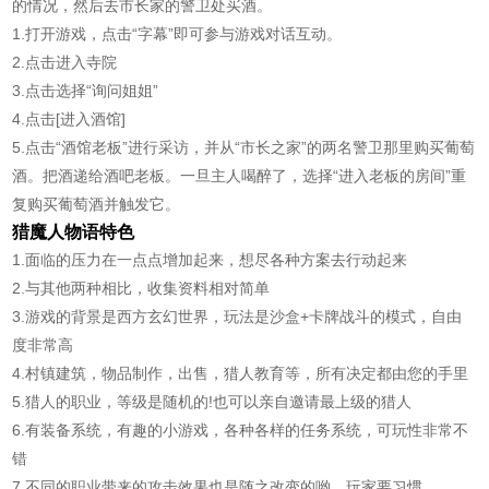
的情况，然后去市长家的警卫处买酒。
1.打开游戏，点击“字幕”即可参与游戏对话互动。
2.点击进入寺院
3.点击选择“询问姐姐”
4.点击[进入酒馆]
5.点击“酒馆老板”进行采访，并从“市长之家”的两名警卫那里购买葡萄
酒。把酒递给酒吧老板。一旦主人喝醉了，选择“进入老板的房间”重
复购买葡萄酒并触发它。
猎魔人物语特色
1.面临的压力在一点点增加起来，想尽各种方案去行动起来
2.与其他两种相比，收集资料相对简单
3.游戏的背景是西方玄幻世界，玩法是沙盒+卡牌战斗的模式，自由
度非常高
4.村镇建筑，物品制作，出售，猎人教育等，所有决定都由您的手里
5.猎人的职业，等级是随机的!也可以亲自邀请最上级的猎人
6.有装备系统，有趣的小游戏，各种各样的任务系统，可玩性非常不
错
7.不同的职业带来的攻击效果也是随之改变的哟，玩家要习惯