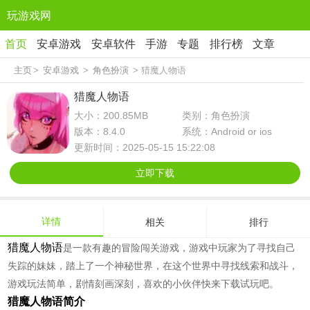
玩游戏网
首页
安卓游戏
安卓软件
手游
专题
排行榜
文章
主页
>
安卓游戏
>
角色扮演
> 猎魔人物语
猎魔人物语
大小：200.85MB
类别：角色扮演
版本：8.4.0
系统：Android or ios
更新时间：2025-05-15 15:22:08
立即下载
详情
相关
排行
猎魔人物语
是一款有趣的冒险闯关游戏，游戏中玩家为了寻找自己
失踪的妹妹，踏上了一个神秘世界，在这个世界中寻找线索和战斗，
游戏玩法简单，剧情刻画深刻，喜欢的小伙伴快来下载试玩吧。
猎魔人物语简介