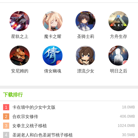
星轨之上
魔卡之耀
圣骑士莉
方舟生存
最新版
gm版
卡物语汉
进化新版
化版
安尼姆的
倩女幽魂
漂流少女
明日之后
无尽旅途
网易版
生存记汉
共创服游
手机版
化版
戏无广告
版
下载排行
1
卡在墙中的少女中文版
18.0MB
2
合欢宗女修传
406.0MB
3
女拳主义桃子移植
1024.0MB
4
圣诞老人和白色圣诞节桃子移植
30.5MB