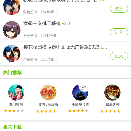
进入
角色扮演
264.8MB
女拳主义桃子移植
v1.0
进入
角色扮演
1024.0MB
樱花校园模拟器中文版无广告版2023
1.039.55
进入
角色扮演
256.7MB
热门推荐
龙门镖局
传奇3高爆版
小黑屋传奇
裁决之神
相关下载