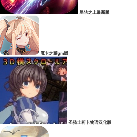
星轨之上最新版
魔卡之耀gm版
圣骑士莉卡物语汉化版