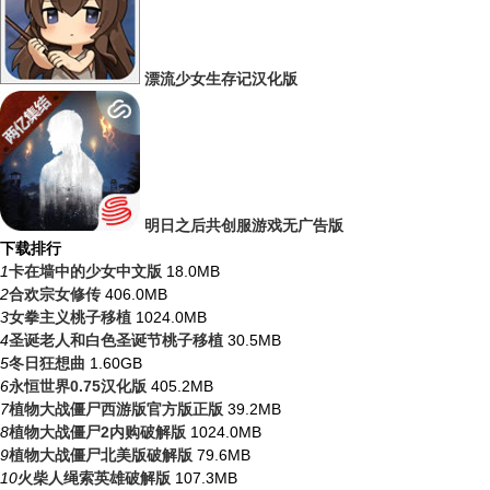
漂流少女生存记汉化版
明日之后共创服游戏无广告版
下载排行
1
卡在墙中的少女中文版
18.0MB
2
合欢宗女修传
406.0MB
3
女拳主义桃子移植
1024.0MB
4
圣诞老人和白色圣诞节桃子移植
30.5MB
5
冬日狂想曲
1.60GB
6
永恒世界0.75汉化版
405.2MB
7
植物大战僵尸西游版官方版正版
39.2MB
8
植物大战僵尸2内购破解版
1024.0MB
9
植物大战僵尸北美版破解版
79.6MB
10
火柴人绳索英雄破解版
107.3MB