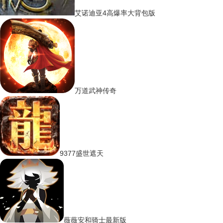
艾诺迪亚4高爆率大背包版
万道武神传奇
9377盛世遮天
薇薇安和骑士最新版