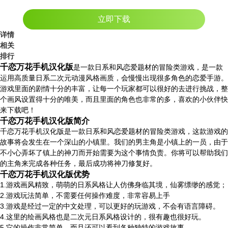
立即下载
详情
相关
排行
千恋万花手机汉化版
是一款日系和风恋爱题材的冒险类游戏，是一款
运用高质量日系二次元动漫风格画质，会慢慢出现很多角色的恋爱手游。
游戏里面的剧情十分的丰富，让每一个玩家都可以很好的去进行挑战，整
个画风设置得十分的唯美，而且里面的角色也非常的多，喜欢的小伙伴快
来下载吧！
千恋万花手机汉化版简介
千恋万花手机汉化版是一款日系和风恋爱题材的冒险类游戏，这款游戏的
故事将会发生在一个深山的小镇里。我们的男主角是小镇上的一员，由于
不小心弄坏了镇上的神刀而开始需要为这个事情负责。你将可以帮助我们
的主角来完成各种任务，最后成功将神刀修复好。
千恋万花手机汉化版优势
1.游戏画风精致，萌萌的日系风格让人仿佛身临其境，仙雾缥缈的感觉；
2.游戏玩法简单，不需要任何操作难度，非常容易上手
3.游戏是经过一定的中文处理，可以更好的玩游戏，不会有语言障碍。
4.这里的绘画风格也是二次元日系风格设计的，很有趣也很好玩。
5.它的操作非常简单，而且还可以看到各种独特的游戏故事。