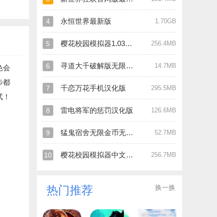
永恒世界最新版
4
1.70GB
樱花校园模拟器1.039.90最新版
5
256.4MB
寻道大千破解版无限内购
6
14.7MB
色会
步都
千恋万花手机汉化版
7
295.5MB
试！
雷电将军的惩罚汉化版
8
126.6MB
猛鬼宿舍无限金币无限闪电版
9
52.7MB
樱花校园模拟器中文版破解版
10
256.7MB
换一换
热门推荐