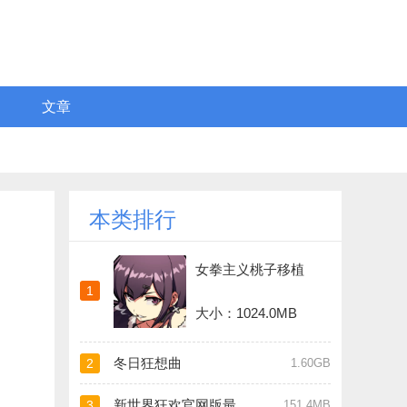
文章
本类排行
女拳主义桃子移植
1
大小：1024.0MB
冬日狂想曲
2
1.60GB
新世界狂欢官网版最新版
3
151.4MB