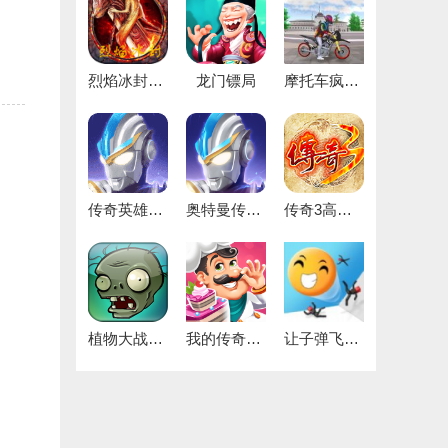
烈焰冰封最新免费版
龙门镖局
摩托车疯狂驾驶
传奇英雄无限宝石安卓直装版
奥特曼传奇英雄版
传奇3高爆版
植物大战僵尸1中文原版
我的传奇餐厅
让子弹飞一下