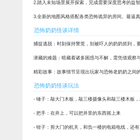
2.踏入未知场景展开探索，完成需要深度思考的益
3.全新的地图风格搭配各类恐怖诡异的房间。最逼
恐怖奶奶怪谈详情
捕捉逃脱：时刻保持警觉，别被吓人的奶奶抓到，
潜藏的难题：暗藏着诸多困惑与不解，需凭借观察
精彩故事：故事情节呈现出玩家与恐怖老奶奶之间
恐怖奶奶怪谈玩法
- 锤子：敲大门木板，敲三楼摄像头和敲三楼木板
- 把手：在井上，可以把井里的东西摇上来
- 钳子：剪大门的机关，和负一楼的电箱电线，还