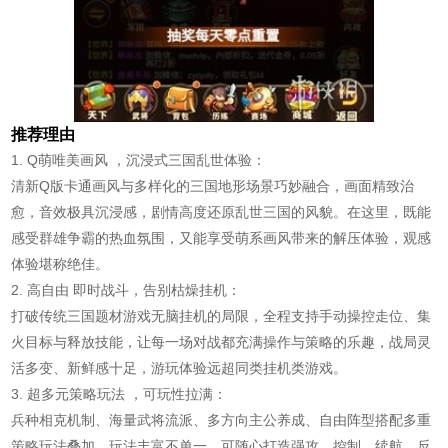
推荐理由
1. Q萌唯美画风 ，沉浸式三国乱世体验：
清新Q版卡通画风与多样化的三国地形场景巧妙融合，画面精致治
愈，音效极具沉浸感，剧情高度还原乱世三国的风貌。在这里，既能
感受群雄争霸的热血氛围，又能享受萌系画风带来的解压体验，观感
体验堪称绝佳。
2. 高自由 即时战斗，告别枯燥挂机：
打破传统三国题材游戏无脑挂机的局限，全程支持手动操控走位、集
火目标与释放技能，让每一场对战都充满操作与策略的乐趣，战局灵
活多变、新鲜感十足，游玩体验远超同类挂机类游戏。
3. 超多元策略玩法 ，可玩性拉满：
兵种相克机制、海量武将流派、多方向主公养成、自由阵型搭配多重
策略玩法叠加，玩法丰富不单一。可随心打造强攻、控制、续航、反