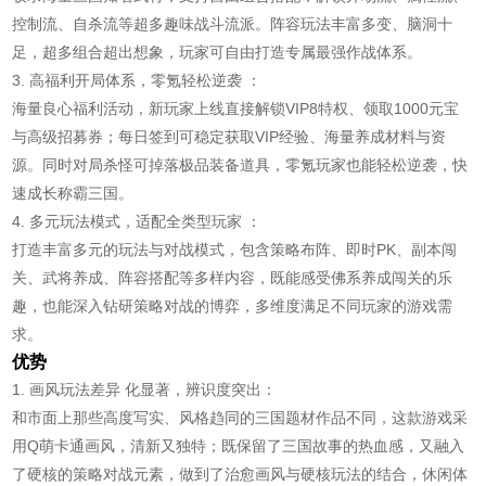
控制流、自杀流等超多趣味战斗流派。阵容玩法丰富多变、脑洞十
足，超多组合超出想象，玩家可自由打造专属最强作战体系。
3. 高福利开局体系，零氪轻松逆袭 ：
海量良心福利活动，新玩家上线直接解锁VIP8特权、领取1000元宝
与高级招募券；每日签到可稳定获取VIP经验、海量养成材料与资
源。同时对局杀怪可掉落极品装备道具，零氪玩家也能轻松逆袭，快
速成长称霸三国。
4. 多元玩法模式，适配全类型玩家 ：
打造丰富多元的玩法与对战模式，包含策略布阵、即时PK、副本闯
关、武将养成、阵容搭配等多样内容，既能感受佛系养成闯关的乐
趣，也能深入钻研策略对战的博弈，多维度满足不同玩家的游戏需
求。
优势
1. 画风玩法差异 化显著，辨识度突出：
和市面上那些高度写实、风格趋同的三国题材作品不同，这款游戏采
用Q萌卡通画风，清新又独特；既保留了三国故事的热血感，又融入
了硬核的策略对战元素，做到了治愈画风与硬核玩法的结合，休闲体