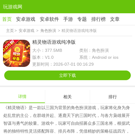
玩游戏网
首页
安卓游戏
安卓软件
手游
专题
排行榜
文章
主页
>
安卓游戏
>
角色扮演
> 精灵物语游戏纯净版
精灵物语游戏纯净版
大小：377.5MB
类别：角色扮演
版本：V1.0
系统：Android or ios
更新时间：2026-07-01 00:16:29
立即下载
详情
相关
排行
《精灵物语》是一款以三国为背景的角色扮演游戏，玩家将化身为身
处乱世的主公，在群雄并起、逐鹿天下的三国时代，与各方枭雄展开
智谋与勇气的较量。游戏中，玩家可自由招募众多三国名将，根据武
将的独特特性灵活搭配阵容、排兵布阵，凭借精妙的策略征战四方，