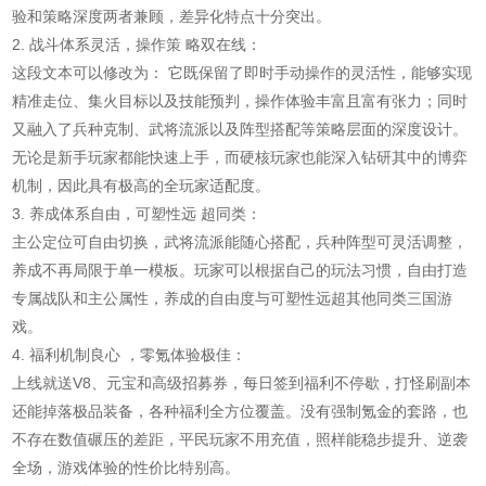
验和策略深度两者兼顾，差异化特点十分突出。
2. 战斗体系灵活，操作策 略双在线：
这段文本可以修改为： 它既保留了即时手动操作的灵活性，能够实现
精准走位、集火目标以及技能预判，操作体验丰富且富有张力；同时
又融入了兵种克制、武将流派以及阵型搭配等策略层面的深度设计。
无论是新手玩家都能快速上手，而硬核玩家也能深入钻研其中的博弈
机制，因此具有极高的全玩家适配度。
3. 养成体系自由，可塑性远 超同类：
主公定位可自由切换，武将流派能随心搭配，兵种阵型可灵活调整，
养成不再局限于单一模板。玩家可以根据自己的玩法习惯，自由打造
专属战队和主公属性，养成的自由度与可塑性远超其他同类三国游
戏。
4. 福利机制良心 ，零氪体验极佳：
上线就送V8、元宝和高级招募券，每日签到福利不停歇，打怪刷副本
还能掉落极品装备，各种福利全方位覆盖。没有强制氪金的套路，也
不存在数值碾压的差距，平民玩家不用充值，照样能稳步提升、逆袭
全场，游戏体验的性价比特别高。