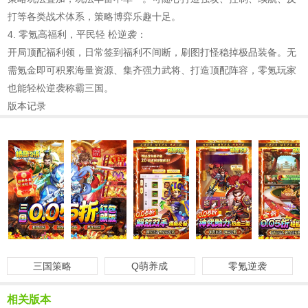
打等各类战术体系，策略博弈乐趣十足。
4. 零氪高福利，平民轻 松逆袭：
开局顶配福利领，日常签到福利不间断，刷图打怪稳掉极品装备。无
需氪金即可积累海量资源、集齐强力武将、打造顶配阵容，零氪玩家
也能轻松逆袭称霸三国。
版本记录
三国策略
Q萌养成
零氪逆袭
相关版本