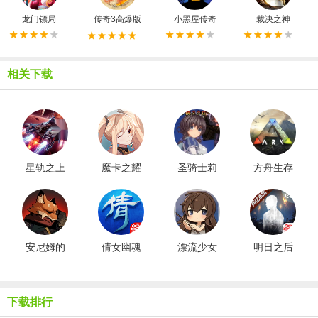
龙门镖局
传奇3高爆版
小黑屋传奇
裁决之神
相关下载
星轨之上
魔卡之耀
圣骑士莉
方舟生存
最新版
gm版
卡物语汉
进化新版
化版
安尼姆的
倩女幽魂
漂流少女
明日之后
无尽旅途
网易版
生存记汉
共创服游
手机版
化版
戏无广告
版
下载排行