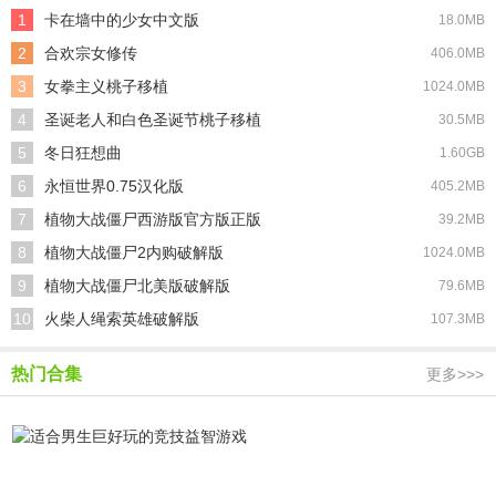
1
卡在墙中的少女中文版
18.0MB
2
合欢宗女修传
406.0MB
3
女拳主义桃子移植
1024.0MB
4
圣诞老人和白色圣诞节桃子移植
30.5MB
5
冬日狂想曲
1.60GB
6
永恒世界0.75汉化版
405.2MB
7
植物大战僵尸西游版官方版正版
39.2MB
8
植物大战僵尸2内购破解版
1024.0MB
9
植物大战僵尸北美版破解版
79.6MB
10
火柴人绳索英雄破解版
107.3MB
热门合集
更多>>>