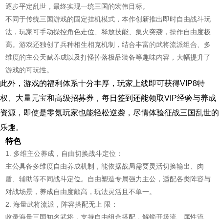
逐步平定乱世，最终实现一统三国的宏伟目标。
不同于传统三国游戏的固定挂机模式，本作创新推出即时自由战斗玩
法，玩家可手动操控角色走位、释放技能、集火突袭，操作自由度极
高。游戏还独创了兵种相生相克机制，结合丰富的武将流派组合、多
维度的主公天赋养成以及打怪掉落极品装备等趣味内容，大幅提升了
游戏的可玩性。
此外，游戏的福利体系十分丰厚，玩家上线即可获得VIP8特
权、大量元宝和高级招募券，每日签到还能领取VIP经验与养成
资源，即使是零氪玩家也能轻松逆袭，尽情体验征战三国乱世的
乐趣。
特色
1. 多维主公养成，自由切换战斗定位：
主公具备多维度自由养成机制，能依据战局需要灵活切换输出、肉
盾、辅助等不同战斗定位。自由塑造专属强力主公，适配各类阵容与
对战场景，养成自由度颇高，玩法灵活且不单一。
2. 海量武将流派，阵容搭配无上 限：
收录海量三国知名武将，支持自由组合搭配，解锁开场流、属性流、