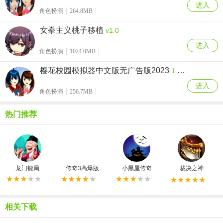
进入
角色扮演
264.8MB
女拳主义桃子移植
v1.0
进入
角色扮演
1024.0MB
樱花校园模拟器中文版无广告版2023
1.039.55
进入
角色扮演
256.7MB
热门推荐
龙门镖局
传奇3高爆版
小黑屋传奇
裁决之神
相关下载