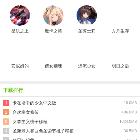
星轨之上
魔卡之耀
圣骑士莉
方舟生存
最新版
gm版
卡物语汉
进化新版
化版
安尼姆的
倩女幽魂
漂流少女
明日之后
无尽旅途
网易版
生存记汉
共创服游
手机版
化版
戏无广告
版
下载排行
1
卡在墙中的少女中文版
18.0MB
2
合欢宗女修传
406.0MB
3
女拳主义桃子移植
1024.0MB
4
圣诞老人和白色圣诞节桃子移植
30.5MB