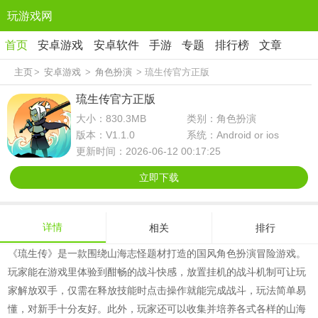
玩游戏网
首页
安卓游戏
安卓软件
手游
专题
排行榜
文章
主页
>
安卓游戏
>
角色扮演
> 琉生传官方正版
琉生传官方正版
大小：830.3MB
类别：角色扮演
版本：V1.1.0
系统：Android or ios
更新时间：2026-06-12 00:17:25
立即下载
详情
相关
排行
《琉生传》是一款围绕山海志怪题材打造的国风角色扮演冒险游戏。
玩家能在游戏里体验到酣畅的战斗快感，放置挂机的战斗机制可让玩
家解放双手，仅需在释放技能时点击操作就能完成战斗，玩法简单易
懂，对新手十分友好。此外，玩家还可以收集并培养各式各样的山海