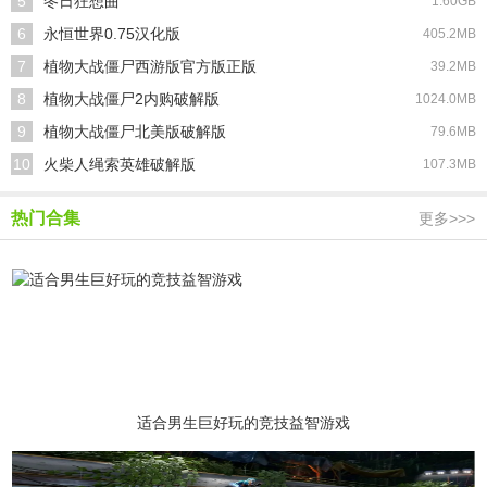
5
冬日狂想曲
1.60GB
6
永恒世界0.75汉化版
405.2MB
7
植物大战僵尸西游版官方版正版
39.2MB
8
植物大战僵尸2内购破解版
1024.0MB
9
植物大战僵尸北美版破解版
79.6MB
10
火柴人绳索英雄破解版
107.3MB
热门合集
更多>>>
适合男生巨好玩的竞技益智游戏