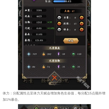
体力：分配属性点至体力天赋会增加角色生命值，每分配15点额外增
加1%暴击。