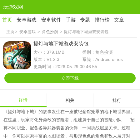
玩游戏网
首页
安卓游戏
安卓软件
手游
专题
排行榜
文章
主页
>
安卓游戏
>
角色扮演
> 提灯与地下城游戏安装包
提灯与地下城游戏安装包
大小：379.1MB
类别：角色扮演
版本：V1.2.3
系统：Android or ios
更新时间：2026-05-29 00:46:55
立即下载
详情
相关
排行
《提灯与地下城》的故事发生在一座被纪念馆笼罩的地下城世界里。
在这里，玩家将化身勇敢的冒险者，组建属于自己的冒险小队——招
募不同职业、配备各异武器装备的伙伴，一同挑战层层关卡。过程
中，你可以探索丰富的地图场景，与形形色色的角色和敌人展开对