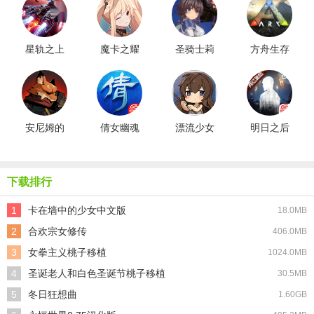
星轨之上
魔卡之耀
圣骑士莉
方舟生存
最新版
gm版
卡物语汉
进化新版
化版
安尼姆的
倩女幽魂
漂流少女
明日之后
无尽旅途
网易版
生存记汉
共创服游
手机版
化版
戏无广告
版
下载排行
1
卡在墙中的少女中文版
18.0MB
2
合欢宗女修传
406.0MB
3
女拳主义桃子移植
1024.0MB
4
圣诞老人和白色圣诞节桃子移植
30.5MB
5
冬日狂想曲
1.60GB