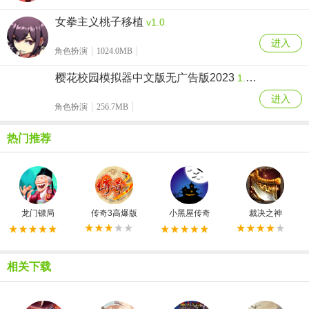
女拳主义桃子移植
v1.0
进入
角色扮演
1024.0MB
樱花校园模拟器中文版无广告版2023
1.039.55
进入
角色扮演
256.7MB
热门推荐
龙门镖局
传奇3高爆版
小黑屋传奇
裁决之神
相关下载