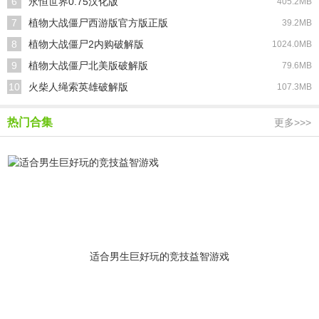
6
永恒世界0.75汉化版
405.2MB
7
植物大战僵尸西游版官方版正版
39.2MB
8
植物大战僵尸2内购破解版
1024.0MB
9
植物大战僵尸北美版破解版
79.6MB
10
火柴人绳索英雄破解版
107.3MB
热门合集
更多>>>
适合男生巨好玩的竞技益智游戏