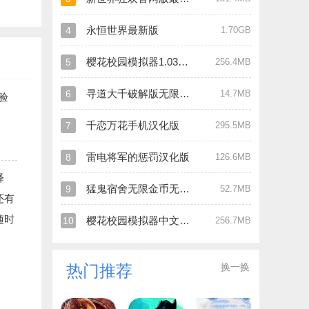
永恒世界最新版
4
1.70GB
樱花校园模拟器1.039.90最新版
5
256.4MB
寻道大千破解版无限内购
6
14.7MB
验
千恋万花手机汉化版
7
295.5MB
雷电将军的惩罚汉化版
8
126.6MB
释
猛鬼宿舍无限金币无限闪电版
9
52.7MB
还有
随时
樱花校园模拟器中文版破解版
10
256.7MB
换一换
热门推荐