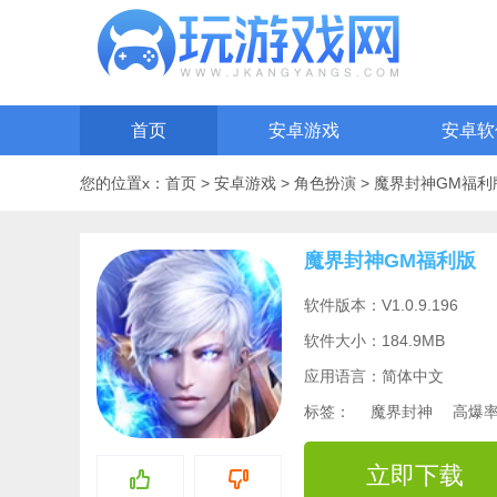
首页
安卓游戏
安卓软
您的位置x：
首页
>
安卓游戏
>
角色扮演
>
魔界封神GM福利
魔界封神GM福利版
软件版本：V1.0.9.196
软件大小：184.9MB
应用语言：简体中文
标签：
魔界封神
高爆
立即下载