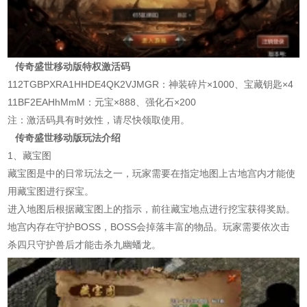
传奇盛世移动版特权激活码
112TGBPXRA1HHDE4QK2VJMGR：神装碎片×1000、宝藏钥匙×4
11BF2EAHhMmM：元宝×888、强化石×200
注：激活码具有时效性，请尽快领取使用。
传奇盛世移动版玩法介绍
1、藏宝图
藏宝图是中的日常玩法之一，玩家需要在指定地图上古地宫内才能使
用藏宝图进行探宝。
进入地图后根据藏宝图上的指示，前往藏宝地点进行挖宝获得奖励。
地宫内存在守护BOSS，BOSS会掉落丰富的物品。玩家需要依次击
杀四只守护兽后才能击杀九幽蟠龙。