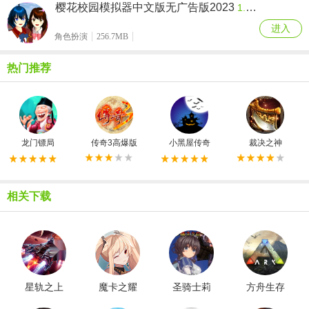
樱花校园模拟器中文版无广告版2023
1.039.55
进入
角色扮演
256.7MB
热门推荐
龙门镖局
传奇3高爆版
小黑屋传奇
裁决之神
相关下载
星轨之上
魔卡之耀
圣骑士莉
方舟生存
最新版
gm版
卡物语汉
进化新版