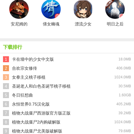
化版
安尼姆的
倩女幽魂
漂流少女
明日之后
无尽旅途
网易版
生存记汉
共创服游
手机版
化版
戏无广告
版
下载排行
1
卡在墙中的少女中文版
18.0MB
2
合欢宗女修传
406.0MB
3
女拳主义桃子移植
1024.0MB
4
圣诞老人和白色圣诞节桃子移植
30.5MB
5
冬日狂想曲
1.60GB
6
永恒世界0.75汉化版
405.2MB
7
植物大战僵尸西游版官方版正版
39.2MB
8
植物大战僵尸2内购破解版
1024.0MB
9
植物大战僵尸北美版破解版
79.6MB