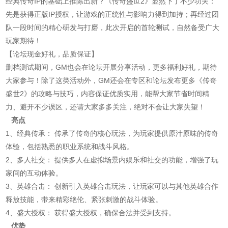
经典传奇IP的基础上推陈出新？《传奇盛世2》显然下了不少功夫：
先是获得正版IP授权，让游戏的正统性与影响力得到加持；再经过团
队一段时间的精心研发与打磨，此次开启的首轮测试，自然备受广大
玩家期待！
【论坛现金好礼，品质保证】
删档测试期间，GM也会在论坛开展分享活动，更多福利好礼，期待
大家参与！除了这类活动外，GM还会在专区和论坛发布更多《传奇
盛世2》的攻略与技巧，内容保证优质实用，能帮大家节省时间精
力、避开不少误区，还请大家多多关注，绝对不会让大家失望！
亮点
1、经典传承： 传承了传奇的核心玩法，为玩家提供原汁原味的传奇
体验，包括熟悉的职业系统和战斗风格。
2、多人社交： 提供多人在虚拟场景内娱乐和社交的功能，增强了玩
家间的互动体验。
3、英雄合击： 创新引入英雄合击玩法，让玩家可以与其他英雄合作
释放技能，带来精彩绝伦、紧张刺激的战斗体验。
4、盛大授权： 获得盛大授权，确保合法并受到支持。
优势