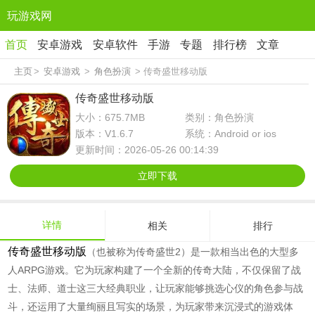
玩游戏网
首页
安卓游戏
安卓软件
手游
专题
排行榜
文章
主页
>
安卓游戏
>
角色扮演
> 传奇盛世移动版
传奇盛世移动版
大小：675.7MB
类别：角色扮演
版本：V1.6.7
系统：Android or ios
更新时间：2026-05-26 00:14:39
立即下载
详情
相关
排行
传奇盛世移动版
（也被称为传奇盛世2）是一款相当出色的大型多
人ARPG游戏。它为玩家构建了一个全新的传奇大陆，不仅保留了战
士、法师、道士这三大经典职业，让玩家能够挑选心仪的角色参与战
斗，还运用了大量绚丽且写实的场景，为玩家带来沉浸式的游戏体