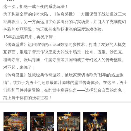
这一次，拒绝一成不变的系统玩法！
为了构建全新的传奇大陆，《传奇盛世》一方面保留了战法道这三大
经典职业，另一方面运用了众多绚丽的写实场景，并引入了充满魔幻
色彩的华丽羽翼，为玩家带来酣畅淋漓的深度游戏体验。
15年后重磅归来，再见平庸！
《传奇盛世》运用独特的socket数据同步技术，打造了友好的人机交
互界面，重现了背景传说里宏大的战争场景，比奇、盟重、沙巴克、
祖玛寺庙、沃玛寺庙、牛魔寺庙等共同构成了奇幻迷人的传奇盛世。
对不起，来晚了！
《传奇盛世》这款经典传奇游戏，被玩家亲切地称为“移动的热血激
情”，致力于为勇士们还原最原汁原味的盛世传奇体验。在这里，勇士
们能和同伴并肩冒险，在乱世中崭露头角——选择契合自己的角色，
踏上属于你们的强者征程！