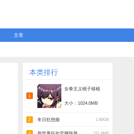
文章
本类排行
女拳主义桃子移植
1
大小：1024.0MB
冬日狂想曲
2
1.60GB
新世界狂欢官网版最新版
3
151.4MB