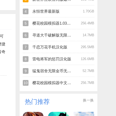
永恒世界最新版
4
1.70GB
樱花校园模拟器1.039.90最新版
5
256.4MB
寻道大千破解版无限内购
6
14.7MB
可
便捷
千恋万花手机汉化版
7
295.5MB
传奇
雷电将军的惩罚汉化版
8
126.6MB
猛鬼宿舍无限金币无限闪电版
9
52.7MB
樱花校园模拟器中文版破解版
10
256.7MB
换一换
热门推荐