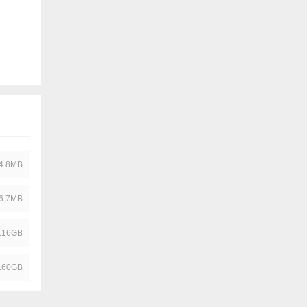
4.8MB
6.7MB
.16GB
.60GB