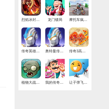
烈焰冰封最新免费版
龙门镖局
摩托车疯狂驾驶
传奇英雄无限宝石安卓直装版
奥特曼传奇英雄版
传奇3高爆版
植物大战僵尸1中文原版
我的传奇餐厅
让子弹飞一下