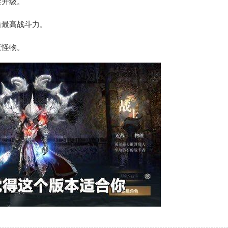
卖升级。
击最高战斗力。
灭怪物。