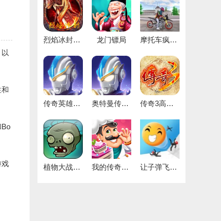
烈焰冰封最新免费版
龙门镖局
摩托车疯狂驾驶
，以
性和
传奇英雄无限宝石安卓直装版
奥特曼传奇英雄版
传奇3高爆版
Bo
游戏
植物大战僵尸1中文原版
我的传奇餐厅
让子弹飞一下