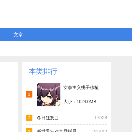
文章
本类排行
女拳主义桃子移植
1
大小：1024.0MB
冬日狂想曲
2
1.60GB
新世界狂欢官网版最新版
3
151.4MB