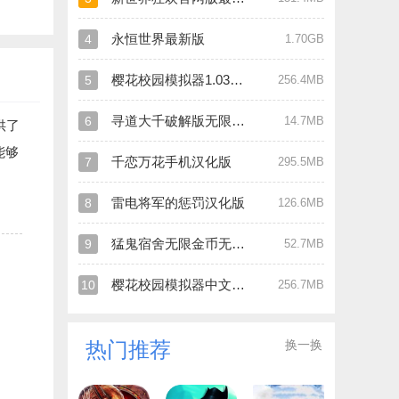
永恒世界最新版
4
1.70GB
樱花校园模拟器1.039.90最新版
5
256.4MB
寻道大千破解版无限内购
6
14.7MB
供了
能够
千恋万花手机汉化版
7
295.5MB
雷电将军的惩罚汉化版
8
126.6MB
猛鬼宿舍无限金币无限闪电版
9
52.7MB
樱花校园模拟器中文版破解版
10
256.7MB
换一换
热门推荐