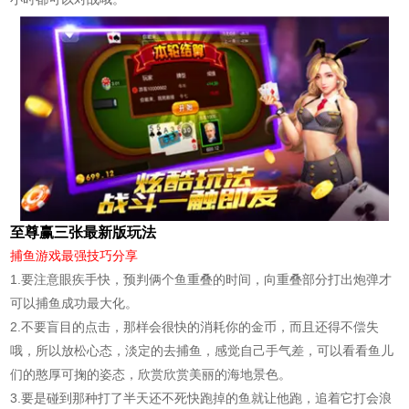
至尊赢三张最新版玩法
捕鱼游戏最强技巧分享
1.要注意眼疾手快，预判俩个鱼重叠的时间，向重叠部分打出炮弹才
可以捕鱼成功最大化。
2.不要盲目的点击，那样会很快的消耗你的金币，而且还得不偿失
哦，所以放松心态，淡定的去捕鱼，感觉自己手气差，可以看看鱼儿
们的憨厚可掬的姿态，欣赏欣赏美丽的海地景色。
3.要是碰到那种打了半天还不死快跑掉的鱼就让他跑，追着它打会浪