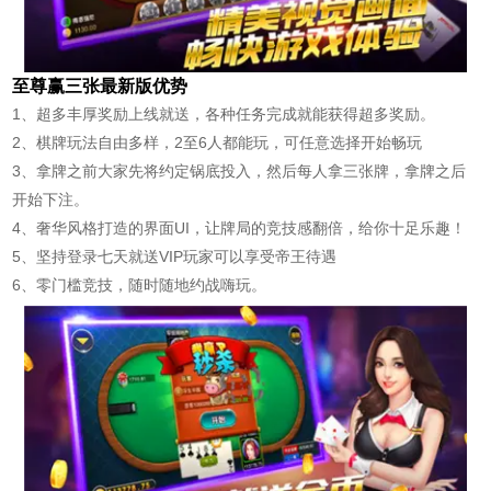
至尊赢三张最新版优势
1、超多丰厚奖励上线就送，各种任务完成就能获得超多奖励。
2、棋牌玩法自由多样，2至6人都能玩，可任意选择开始畅玩
3、拿牌之前大家先将约定锅底投入，然后每人拿三张牌，拿牌之后
开始下注。
4、奢华风格打造的界面UI，让牌局的竞技感翻倍，给你十足乐趣！
5、坚持登录七天就送VIP玩家可以享受帝王待遇
6、零门槛竞技，随时随地约战嗨玩。