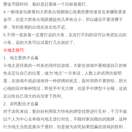
费金币跟时间，最好是赶紧换一个目标接着打。
4.一般很多玩家看到大群鱼出现都很心急着想要快速攻击来赚取更多
金币，但是大群鱼出现跟捕捉的几率有点小，所以建议不要浪费子
弹，等到鱼潮的出现在攻击也不迟。
5.不用一直执着一定要打远的大鱼，实在打不到的话可以考虑近点的
小鱼，远的大鱼可以试着打几次就好了。
斗地主技巧
1、地主爱拼才会赢
斗地主是经典的一对多的强对抗游戏，大家在游戏中要根据自己的角
色去定位自己的位置，做为“地主”一方来说，人数上的劣势比较明
显，在游戏中就必须保持一种拼搏的状态，面对局势不要胆怯，胆大
心细的应对每种情况，即使手中无大牌，但是手中牌型十分顺，这就
足以给自己强大的自信拿下胜利。
2、农民配合才会赢
对于农民来说，要好好利用双方特有的牌型优势进行互补，千万不能
以个人为中心去单独与地主进行对抗，不顾对家自顾自的跑牌，这种
行为地主当然是最乐于遇到，但是做为农民如果想赢的游戏的胜利，