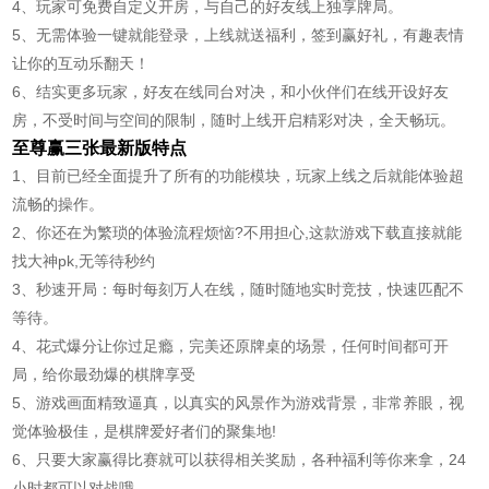
4、玩家可免费自定义开房，与自己的好友线上独享牌局。
5、无需体验一键就能登录，上线就送福利，签到赢好礼，有趣表情
让你的互动乐翻天！
6、结实更多玩家，好友在线同台对决，和小伙伴们在线开设好友
房，不受时间与空间的限制，随时上线开启精彩对决，全天畅玩。
至尊赢三张最新版特点
1、目前已经全面提升了所有的功能模块，玩家上线之后就能体验超
流畅的操作。
2、你还在为繁琐的体验流程烦恼?不用担心,这款游戏下载直接就能
找大神pk,无等待秒约
3、秒速开局：每时每刻万人在线，随时随地实时竞技，快速匹配不
等待。
4、花式爆分让你过足瘾，完美还原牌桌的场景，任何时间都可开
局，给你最劲爆的棋牌享受
5、游戏画面精致逼真，以真实的风景作为游戏背景，非常养眼，视
觉体验极佳，是棋牌爱好者们的聚集地!
6、只要大家赢得比赛就可以获得相关奖励，各种福利等你来拿，24
小时都可以对战哦。