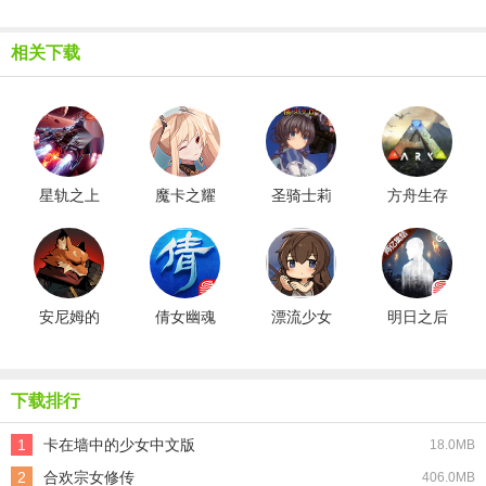
相关下载
星轨之上
魔卡之耀
圣骑士莉
方舟生存
最新版
gm版
卡物语汉
进化新版
化版
安尼姆的
倩女幽魂
漂流少女
明日之后
无尽旅途
网易版
生存记汉
共创服游
手机版
化版
戏无广告
版
下载排行
1
卡在墙中的少女中文版
18.0MB
2
合欢宗女修传
406.0MB