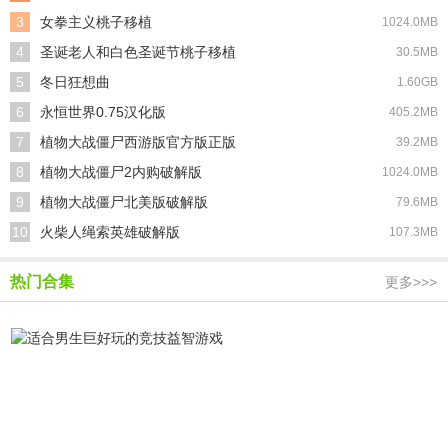
3
女拳主义桃子移植
1024.0MB
4
圣诞老人和白色圣诞节桃子移植
30.5MB
5
冬日狂想曲
1.60GB
6
永恒世界0.75汉化版
405.2MB
7
植物大战僵尸西游版官方版正版
39.2MB
8
植物大战僵尸2内购破解版
1024.0MB
9
植物大战僵尸北美版破解版
79.6MB
10
火柴人绳索英雄破解版
107.3MB
热门合集
更多>>>