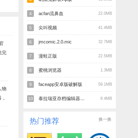
acfan流鼻血
4
22.0MB
尖叫视频
5
41.4MB
jmcomic.2.0.mic
6
32.7MB
官
法完
漫蛙正版
7
22.5MB
蜜桃浏览器
8
1.3MB
faceapp安卓版破解版
9
59.1MB
人物
器，
泰拉瑞亚存档编辑器官网版
10
8.4MB
换一换
热门推荐