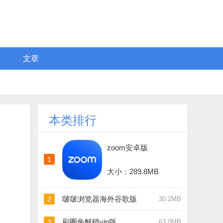
文章
本类排行
zoom安卓版
1
大小：289.8MB
啵啵浏览器海外谷歌版
2
30.2MB
刷圈兔解锁vip版
3
63.0MB