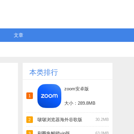
文章
本类排行
zoom安卓版
1
大小：289.8MB
啵啵浏览器海外谷歌版
2
30.2MB
刷圈兔解锁vip版
3
63.0MB