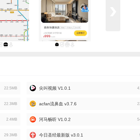
尖叫视频 V1.0.1
22.5MB
4
acfan流鼻血 v3.7.6
22.3MB
2
河马畅听 V1.0.2
2.4MB
5
今日圣经最新版 v3.0.1
29.3MB