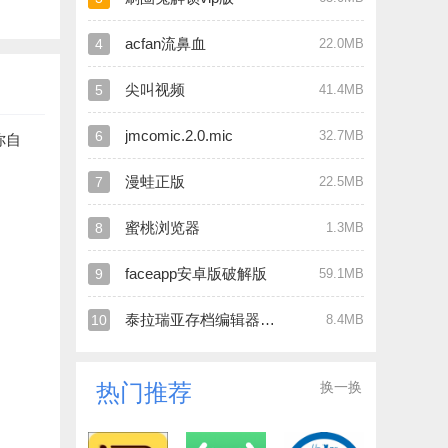
acfan流鼻血
4
22.0MB
尖叫视频
5
41.4MB
jmcomic.2.0.mic
6
32.7MB
你自
漫蛙正版
7
22.5MB
蜜桃浏览器
8
1.3MB
faceapp安卓版破解版
9
59.1MB
泰拉瑞亚存档编辑器官网版
10
8.4MB
换一换
热门推荐