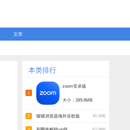
文章
本类排行
zoom安卓版
1
大小：289.8MB
啵啵浏览器海外谷歌版
2
30.2MB
刷圈兔解锁vip版
3
63.0MB