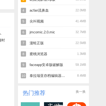
acfan流鼻血
4
22.0MB
尖叫视频
5
41.4MB
jmcomic.2.0.mic
6
32.7MB
人
随时
漫蛙正版
7
22.5MB
蜜桃浏览器
8
1.3MB
faceapp安卓版破解版
9
59.1MB
泰拉瑞亚存档编辑器官网版
10
8.4MB
换一换
热门推荐