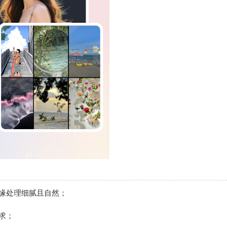
缘处理细腻且自然；
求；