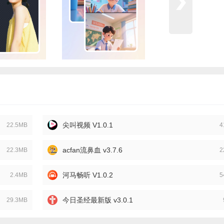
尖叫视频 V1.0.1
22.5MB
4
acfan流鼻血 v3.7.6
22.3MB
2
河马畅听 V1.0.2
2.4MB
5
今日圣经最新版 v3.0.1
29.3MB