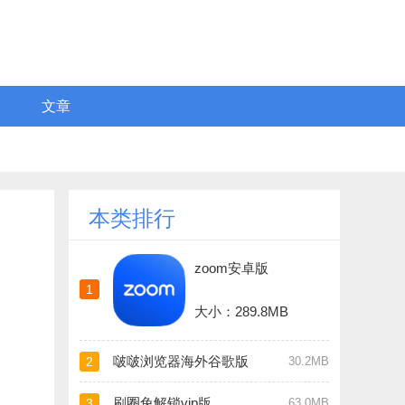
文章
本类排行
zoom安卓版
1
大小：289.8MB
啵啵浏览器海外谷歌版
2
30.2MB
刷圈兔解锁vip版
3
63.0MB