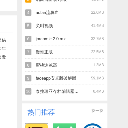
acfan流鼻血
4
22.0MB
尖叫视频
5
41.4MB
jmcomic.2.0.mic
6
32.7MB
提供
卡年
漫蛙正版
7
22.5MB
出发
蜜桃浏览器
8
1.3MB
faceapp安卓版破解版
9
59.1MB
泰拉瑞亚存档编辑器官网版
10
8.4MB
换一换
热门推荐