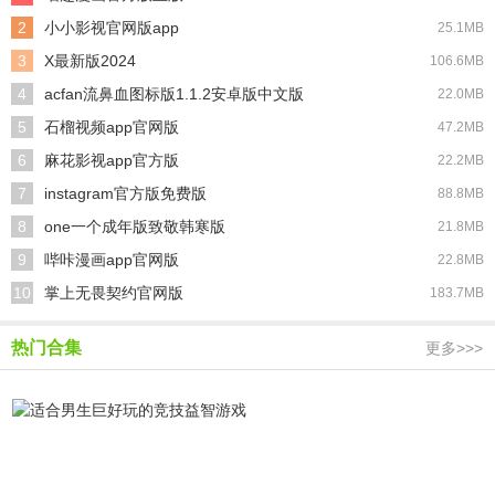
2
小小影视官网版app
25.1MB
3
X最新版2024
106.6MB
4
acfan流鼻血图标版1.1.2安卓版中文版
22.0MB
5
石榴视频app官网版
47.2MB
6
麻花影视app官方版
22.2MB
7
instagram官方版免费版
88.8MB
8
one一个成年版致敬韩寒版
21.8MB
9
哔咔漫画app官网版
22.8MB
10
掌上无畏契约官网版
183.7MB
热门合集
更多>>>