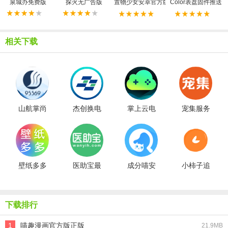
泉城办免费版
探火无广告版
置物少女安卓官方版
Color表盘固件推送
相关下载
山航掌尚
杰创换电
掌上云电
宠集服务
飞最新免
官方最新
脑安卓直
端免费原
费版
版
装版
版
壁纸多多
医助宝最
成分喵安
小柿子追
动态壁纸
新免费版
卓官方版
剧原版
免费原版
下载排行
1
喵趣漫画官方版正版
21.9MB