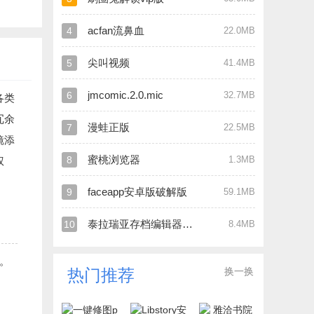
acfan流鼻血
4
22.0MB
尖叫视频
5
41.4MB
jmcomic.2.0.mic
6
32.7MB
各类
冗余
漫蛙正版
7
22.5MB
镜添
蜜桃浏览器
8
1.3MB
权
faceapp安卓版破解版
9
59.1MB
泰拉瑞亚存档编辑器官网版
10
8.4MB
。
换一换
热门推荐