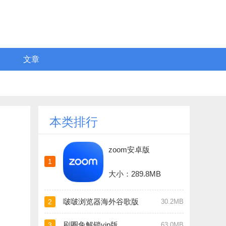
文章
本类排行
zoom安卓版
1
大小：289.8MB
啵啵浏览器海外谷歌版
2
30.2MB
刷圈兔解锁vip版
3
63.0MB