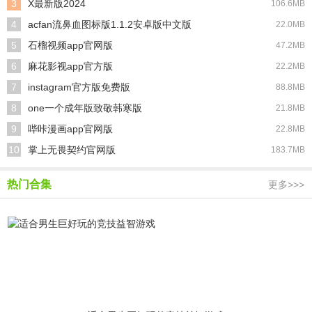
3
X最新版2024
106.6MB
4
acfan流鼻血图标版1.1.2安卓版中文版
22.0MB
5
石榴视频app官网版
47.2MB
6
麻花影视app官方版
22.2MB
7
instagram官方版免费版
88.8MB
8
one一个成年版致敬韩寒版
21.8MB
9
哔咔漫画app官网版
22.8MB
10
掌上无畏契约官网版
183.7MB
热门合集
更多>>>