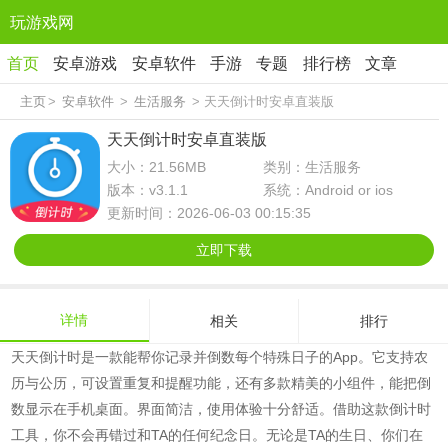
玩游戏网
首页
安卓游戏
安卓软件
手游
专题
排行榜
文章
主页
>
安卓软件
>
生活服务
> 天天倒计时安卓直装版
天天倒计时安卓直装版
大小：21.56MB
类别：生活服务
版本：v3.1.1
系统：Android or ios
更新时间：2026-06-03 00:15:35
立即下载
详情
相关
排行
天天倒计时是一款能帮你记录并倒数每个特殊日子的App。它支持农
历与公历，可设置重复和提醒功能，还有多款精美的小组件，能把倒
数显示在手机桌面。界面简洁，使用体验十分舒适。借助这款倒计时
工具，你不会再错过和TA的任何纪念日。无论是TA的生日、你们在