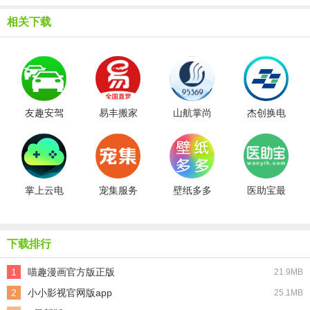
相关下载
友趣安驾
易丰搬家
山航掌尚
杰创换电
手机版
物流最新
飞最新免
官方最新
免费版
费版
版
掌上云电
宠集服务
壁纸多多
医助宝最
脑安卓直
端免费原
动态壁纸
新免费版
装版
版
免费原版
下载排行
1
喵趣漫画官方版正版
21.9MB
2
小小影视官网版app
25.1MB