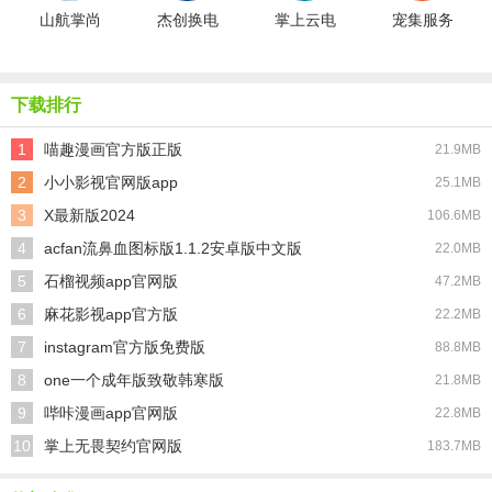
山航掌尚
杰创换电
掌上云电
宠集服务
飞最新免
官方最新
脑安卓直
端免费原
费版
版
装版
版
下载排行
1
喵趣漫画官方版正版
21.9MB
2
小小影视官网版app
25.1MB
3
X最新版2024
106.6MB
4
acfan流鼻血图标版1.1.2安卓版中文版
22.0MB
5
石榴视频app官网版
47.2MB
6
麻花影视app官方版
22.2MB
7
instagram官方版免费版
88.8MB
8
one一个成年版致敬韩寒版
21.8MB
9
哔咔漫画app官网版
22.8MB
10
掌上无畏契约官网版
183.7MB