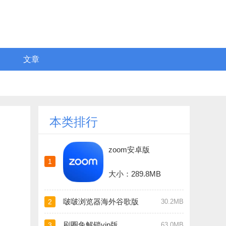
文章
本类排行
zoom安卓版
1
大小：289.8MB
啵啵浏览器海外谷歌版
2
30.2MB
刷圈兔解锁vip版
3
63.0MB