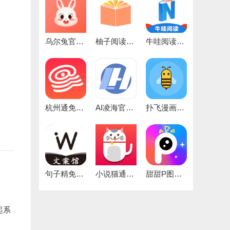
乌尔兔官方正版
柚子阅读正版
牛哇阅读手机正版
杭州通免费版
AI凌海官方版
扑飞漫画无广告安卓免费版
句子精免费版
小说猫通用版
甜甜P图无广告版
起系