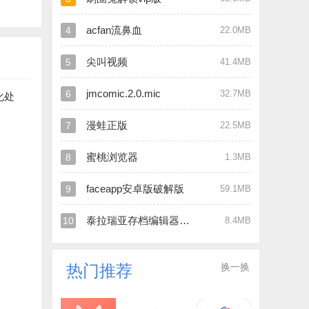
acfan流鼻血
4
22.0MB
尖叫视频
5
41.4MB
jmcomic.2.0.mic
6
32.7MB
化处
漫蛙正版
7
22.5MB
蜜桃浏览器
8
1.3MB
faceapp安卓版破解版
9
59.1MB
泰拉瑞亚存档编辑器官网版
10
8.4MB
换一换
热门推荐