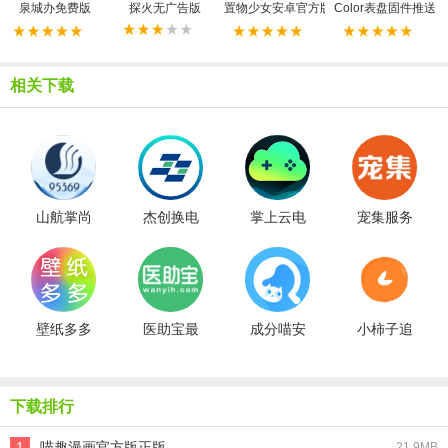
泉城办免费版
探火无广告版
置物少女安卓官方版
Color表盘固件推送
相关下载
山航掌尚
杰创换电
掌上云电
宠集服务
飞最新免
官方最新
脑安卓直
端免费原
费版
版
装版
版
壁纸多多
医助宝最
成分喵安
小柿子追
动态壁纸
新免费版
卓官方版
剧原版
免费原版
下载排行
1
喵趣漫画官方版正版
21.9MB