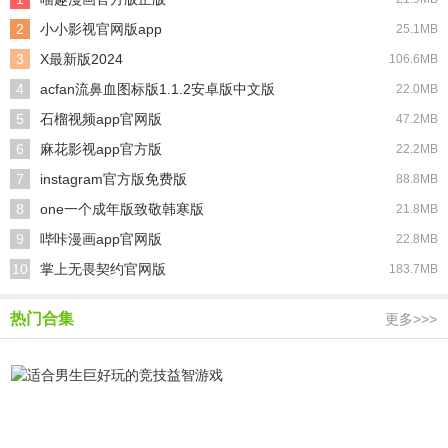
2
小小影视官网版app
25.1MB
3
X最新版2024
106.6MB
4
acfan流鼻血图标版1.1.2安卓版中文版
22.0MB
5
石榴视频app官网版
47.2MB
6
麻花影视app官方版
22.2MB
7
instagram官方版免费版
88.8MB
8
one一个成年版致敬韩寒版
21.8MB
9
哔咔漫画app官网版
22.8MB
10
掌上无畏契约官网版
183.7MB
热门合集
更多>>>