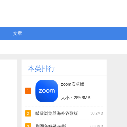
文章
本类排行
zoom安卓版
1
大小：289.8MB
啵啵浏览器海外谷歌版
2
30.2MB
刷圈兔解锁vip版
3
63.0MB