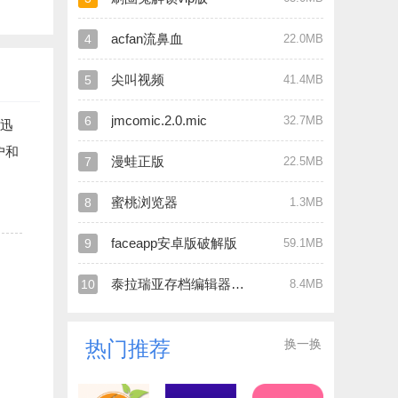
acfan流鼻血
4
22.0MB
尖叫视频
5
41.4MB
jmcomic.2.0.mic
6
32.7MB
迅
户和
漫蛙正版
7
22.5MB
蜜桃浏览器
8
1.3MB
faceapp安卓版破解版
9
59.1MB
泰拉瑞亚存档编辑器官网版
10
8.4MB
换一换
热门推荐