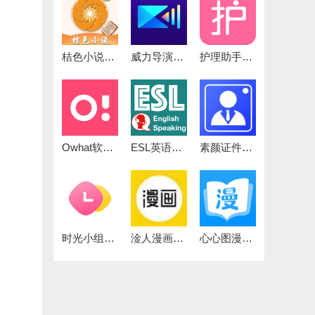
桔色小说免费原版
威力导演原版
护理助手直装版
Owhat软件官方正版
ESL英语官方版
素颜证件照免费原版
时光小组件手机最新版
淦人漫画通用版
心心图漫免费原版