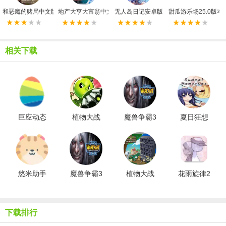
和恶魔的赌局中文版
地产大亨大富翁中文版安卓版
无人岛日记安卓版
甜瓜游乐场25.0版本
相关下载
巨应动态
植物大战
魔兽争霸3
夏日狂想
壁纸官网
僵尸融合
冰封王座
曲冷狐版
版
版小游戏
单机版
悠米助手
魔兽争霸3
植物大战
花雨旋律2
免费版
冰封王座
僵尸汉化
单机版免
补丁
费中文版
下载排行