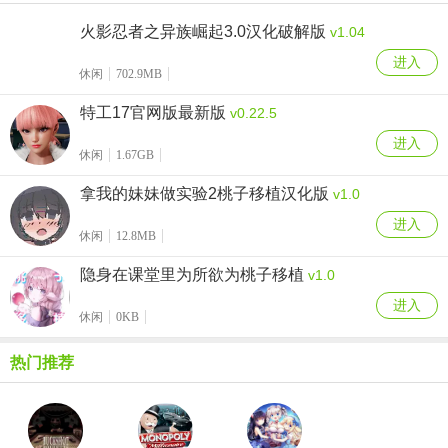
火影忍者之异族崛起3.0汉化破解版
v1.04
进入
休闲
702.9MB
特工17官网版最新版
v0.22.5
进入
休闲
1.67GB
拿我的妹妹做实验2桃子移植汉化版
v1.0
进入
休闲
12.8MB
隐身在课堂里为所欲为桃子移植
v1.0
进入
休闲
0KB
热门推荐