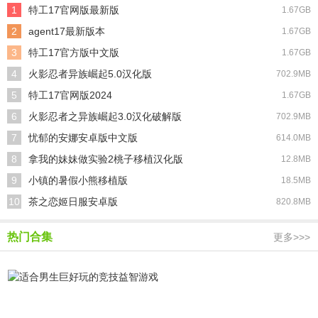
1
特工17官网版最新版
1.67GB
2
agent17最新版本
1.67GB
3
特工17官方版中文版
1.67GB
4
火影忍者异族崛起5.0汉化版
702.9MB
5
特工17官网版2024
1.67GB
6
火影忍者之异族崛起3.0汉化破解版
702.9MB
7
忧郁的安娜安卓版中文版
614.0MB
8
拿我的妹妹做实验2桃子移植汉化版
12.8MB
9
小镇的暑假小熊移植版
18.5MB
10
茶之恋姬日服安卓版
820.8MB
热门合集
更多>>>