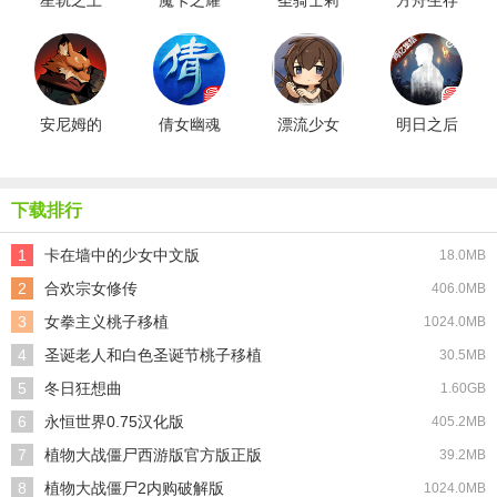
星轨之上
魔卡之耀
圣骑士莉
方舟生存
最新版
gm版
卡物语汉
进化新版
化版
安尼姆的
倩女幽魂
漂流少女
明日之后
无尽旅途
网易版
生存记汉
共创服游
手机版
化版
戏无广告
版
下载排行
1
卡在墙中的少女中文版
18.0MB
2
合欢宗女修传
406.0MB
3
女拳主义桃子移植
1024.0MB
4
圣诞老人和白色圣诞节桃子移植
30.5MB
5
冬日狂想曲
1.60GB
6
永恒世界0.75汉化版
405.2MB
7
植物大战僵尸西游版官方版正版
39.2MB
8
植物大战僵尸2内购破解版
1024.0MB