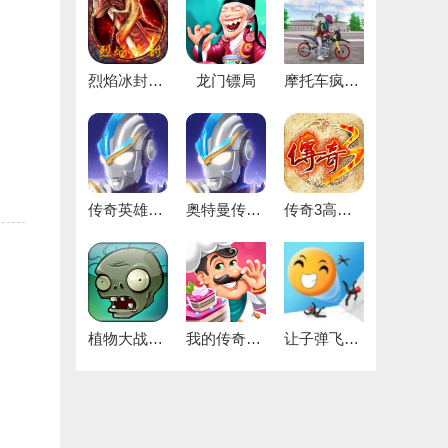
烈焰冰封最新免费版
龙门镖局
摩托车疯狂驾驶
传奇英雄无限宝石安卓直装版
奥特曼传奇英雄版
传奇3高爆版
植物大战僵尸1中文原版
我的传奇餐厅
让子弹飞一下