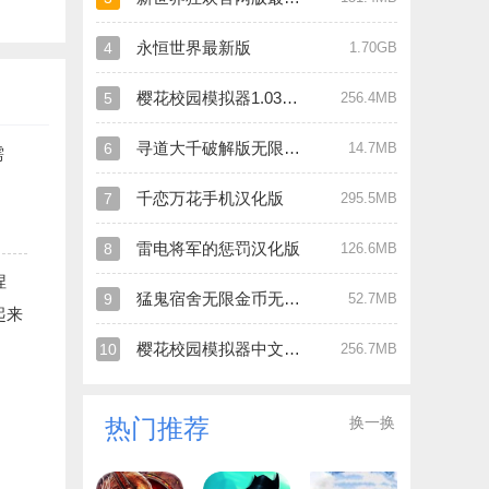
永恒世界最新版
4
1.70GB
樱花校园模拟器1.039.90最新版
5
256.4MB
寻道大千破解版无限内购
6
14.7MB
需
千恋万花手机汉化版
7
295.5MB
雷电将军的惩罚汉化版
8
126.6MB
捏
猛鬼宿舍无限金币无限闪电版
9
52.7MB
起来
樱花校园模拟器中文版破解版
10
256.7MB
换一换
热门推荐