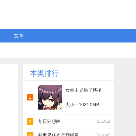
文章
本类排行
女拳主义桃子移植
1
大小：1024.0MB
冬日狂想曲
2
1.60GB
新世界狂欢官网版最新版
3
151.4MB