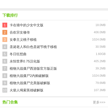
小米版
安卓版
页版
手机版
下载排行
1
卡在墙中的少女中文版
18.0MB
2
合欢宗女修传
406.0MB
3
女拳主义桃子移植
1024.0MB
4
圣诞老人和白色圣诞节桃子移植
30.5MB
5
冬日狂想曲
1.60GB
6
永恒世界0.75汉化版
405.2MB
7
植物大战僵尸西游版官方版正版
39.2MB
8
植物大战僵尸2内购破解版
1024.0MB
9
植物大战僵尸北美版破解版
79.6MB
10
火柴人绳索英雄破解版
107.3MB
热门合集
更多>>>