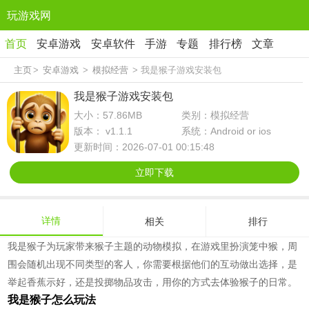
玩游戏网
首页
安卓游戏
安卓软件
手游
专题
排行榜
文章
主页
>
安卓游戏
>
模拟经营
> 我是猴子游戏安装包
我是猴子游戏安装包
大小：57.86MB
类别：模拟经营
版本： v1.1.1
系统：Android or ios
更新时间：2026-07-01 00:15:48
立即下载
详情
相关
排行
我是猴子为玩家带来猴子主题的动物模拟，在游戏里扮演笼中猴，周
围会随机出现不同类型的客人，你需要根据他们的互动做出选择，是
举起香蕉示好，还是投掷物品攻击，用你的方式去体验猴子的日常。
我是猴子怎么玩法