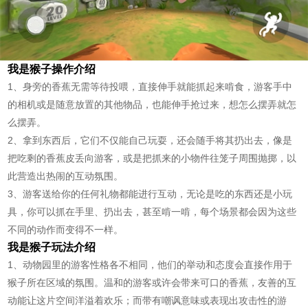
我是猴子操作介绍
1、身旁的香蕉无需等待投喂，直接伸手就能抓起来啃食，游客手中
的相机或是随意放置的其他物品，也能伸手抢过来，想怎么摆弄就怎
么摆弄。
2、拿到东西后，它们不仅能自己玩耍，还会随手将其扔出去，像是
把吃剩的香蕉皮丢向游客，或是把抓来的小物件往笼子周围抛掷，以
此营造出热闹的互动氛围。
3、游客送给你的任何礼物都能进行互动，无论是吃的东西还是小玩
具，你可以抓在手里、扔出去，甚至啃一啃，每个场景都会因为这些
不同的动作而变得不一样。
我是猴子玩法介绍
1、动物园里的游客性格各不相同，他们的举动和态度会直接作用于
猴子所在区域的氛围。温和的游客或许会带来可口的香蕉，友善的互
动能让这片空间洋溢着欢乐；而带有嘲讽意味或表现出攻击性的游