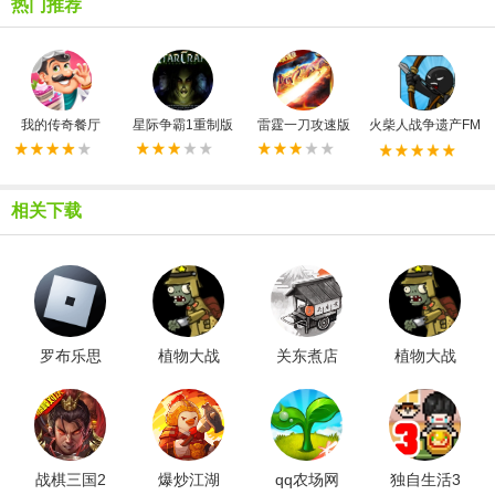
热门推荐
我的传奇餐厅
星际争霸1重制版
雷霆一刀攻速版
火柴人战争遗产FM
相关下载
罗布乐思
植物大战
关东煮店
植物大战
游戏纯净
僵尸鬼子
人情故事2
僵尸Raja
最新版
版
汉化版
版
战棋三国2
爆炒江湖
qq农场网
独自生活3