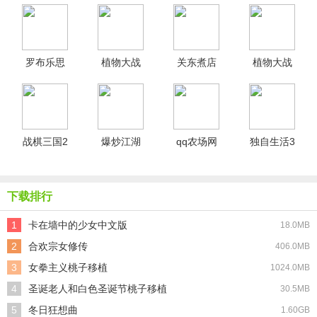
罗布乐思
植物大战
关东煮店
植物大战
游戏纯净
僵尸鬼子
人情故事2
僵尸Raja
最新版
版
汉化版
版
战棋三国2
爆炒江湖
qq农场网
独自生活3
小米版
安卓版
页版
手机版
下载排行
1
卡在墙中的少女中文版
18.0MB
2
合欢宗女修传
406.0MB
3
女拳主义桃子移植
1024.0MB
4
圣诞老人和白色圣诞节桃子移植
30.5MB
5
冬日狂想曲
1.60GB