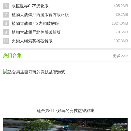
6
永恒世界0.75汉化版
405.2MB
7
植物大战僵尸西游版官方版正版
39.2MB
8
植物大战僵尸2内购破解版
1024.0MB
9
植物大战僵尸北美版破解版
79.6MB
10
火柴人绳索英雄破解版
107.3MB
热门合集
更多>>>
适合男生巨好玩的竞技益智游戏