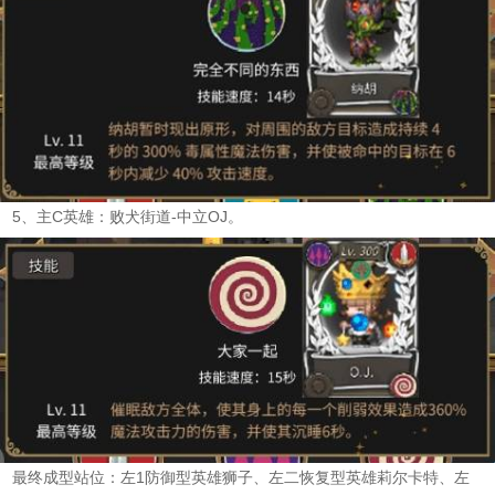
5、主C英雄：败犬街道-中立OJ。
最终成型站位：左1防御型英雄狮子、左二恢复型英雄莉尔卡特、左