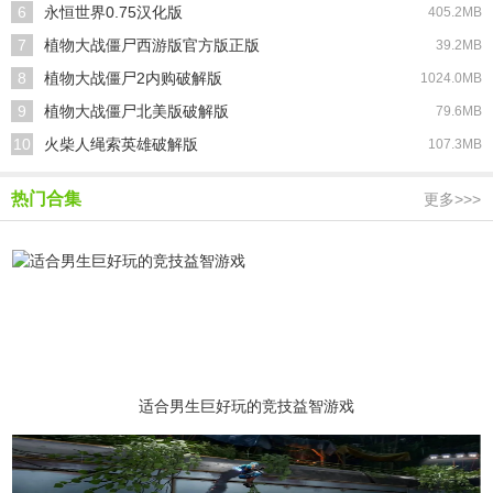
6
永恒世界0.75汉化版
405.2MB
7
植物大战僵尸西游版官方版正版
39.2MB
8
植物大战僵尸2内购破解版
1024.0MB
9
植物大战僵尸北美版破解版
79.6MB
10
火柴人绳索英雄破解版
107.3MB
热门合集
更多>>>
适合男生巨好玩的竞技益智游戏