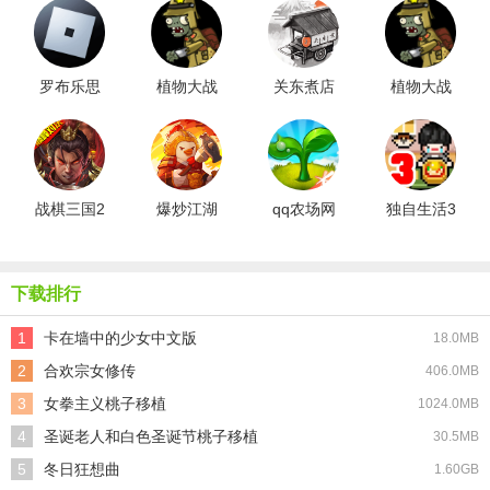
罗布乐思
植物大战
关东煮店
植物大战
游戏纯净
僵尸鬼子
人情故事2
僵尸Raja
最新版
版
汉化版
版
战棋三国2
爆炒江湖
qq农场网
独自生活3
小米版
安卓版
页版
手机版
下载排行
1
卡在墙中的少女中文版
18.0MB
2
合欢宗女修传
406.0MB
3
女拳主义桃子移植
1024.0MB
4
圣诞老人和白色圣诞节桃子移植
30.5MB
5
冬日狂想曲
1.60GB