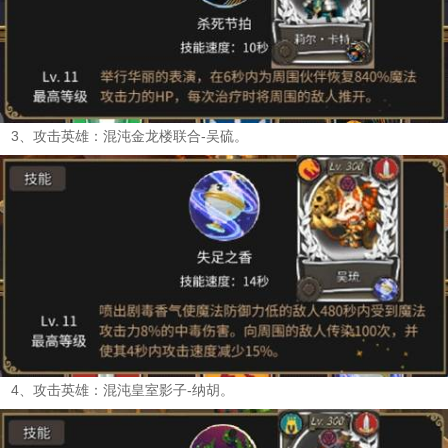
3、攻击英雄：混沌金龙楼联合-吴硫。
4、攻击英雄：混沌皇室影子-纳胡。