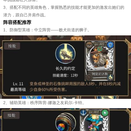
3、搭配不同的英雄角色，掌握熟悉的技能才能更加的激发出她们的
潜力，跟自己并肩作战。
阵容搭配推荐
1、防御型英雄：中立阵营——败犬街道的狮子。
2、辅助英雄：秩序阵营-娜迦之友莉尔-卡特。