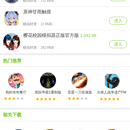
模拟经营
152.4MB
原神甘雨触摸
进入
模拟经营
22.9MB
樱花校园模拟器正版官方版
1.042.06
进入
模拟经营
292.9MB
热门推荐
我的传奇餐厅
星际争霸1重制版
雷霆一刀攻速版
火柴人战争遗产FM
相关下载