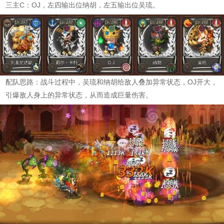
三主C：OJ，左四输出位纳胡，左五输出位吴琉。
配队思路：战斗过程中，吴琉和纳胡给敌人叠加异常状态，OJ开大，
引爆敌人身上的异常状态，从而造成巨量伤害。