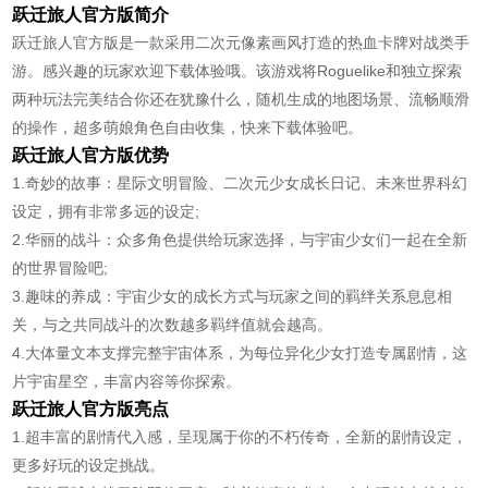
跃迁旅人官方版简介
跃迁旅人官方版是一款采用二次元像素画风打造的热血卡牌对战类手
游。感兴趣的玩家欢迎下载体验哦。该游戏将Roguelike和独立探索
两种玩法完美结合你还在犹豫什么，随机生成的地图场景、流畅顺滑
的操作，超多萌娘角色自由收集，快来下载体验吧。
跃迁旅人官方版优势
1.奇妙的故事：星际文明冒险、二次元少女成长日记、未来世界科幻
设定，拥有非常多远的设定;
2.华丽的战斗：众多角色提供给玩家选择，与宇宙少女们一起在全新
的世界冒险吧;
3.趣味的养成：宇宙少女的成长方式与玩家之间的羁绊关系息息相
关，与之共同战斗的次数越多羁绊值就会越高。
4.大体量文本支撑完整宇宙体系，为每位异化少女打造专属剧情，这
片宇宙星空，丰富内容等你探索。
跃迁旅人官方版亮点
1.超丰富的剧情代入感，呈现属于你的不朽传奇，全新的剧情设定，
更多好玩的设定挑战。