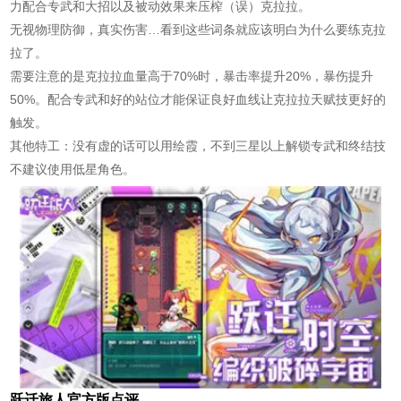
力配合专武和大招以及被动效果来压榨（误）克拉拉。
无视物理防御，真实伤害…看到这些词条就应该明白为什么要练克拉
拉了。
需要注意的是克拉拉血量高于70%时，暴击率提升20%，暴伤提升
50%。配合专武和好的站位才能保证良好血线让克拉拉天赋技更好的
触发。
其他特工：没有虚的话可以用绘霞，不到三星以上解锁专武和终结技
不建议使用低星角色。
跃迁旅人官方版点评