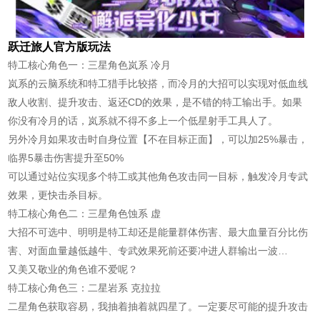
跃迁旅人官方版玩法
特工核心角色一：三星角色岚系 冷月
岚系的云脑系统和特工猎手比较搭，而冷月的大招可以实现对低血线
敌人收割、提升攻击、返还CD的效果，是不错的特工输出手。如果
你没有冷月的话，岚系就不得不多上一个低星射手工具人了。
另外冷月如果攻击时自身位置【不在目标正面】，可以加25%暴击，
临界5暴击伤害提升至50%
可以通过站位实现多个特工或其他角色攻击同一目标，触发冷月专武
效果，更快击杀目标。
特工核心角色二：三星角色蚀系 虚
大招不可选中、明明是特工却还是能量群体伤害、最大血量百分比伤
害、对面血量越低越牛、专武效果死前还要冲进人群输出一波…
又美又敬业的角色谁不爱呢？
特工核心角色三：二星岩系 克拉拉
二星角色获取容易，我抽着抽着就四星了。一定要尽可能的提升攻击