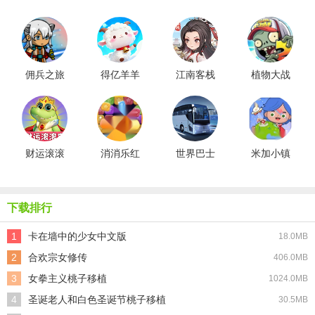
佣兵之旅
得亿羊羊
江南客栈
植物大战
免广告版
红包版
红包版
僵尸
2shuttle版
财运滚滚
消消乐红
世界巴士
米加小镇
来红包版
包版
驾驶模拟
母婴店全
器汉化版
解锁版
下载排行
1
卡在墙中的少女中文版
18.0MB
2
合欢宗女修传
406.0MB
3
女拳主义桃子移植
1024.0MB
4
圣诞老人和白色圣诞节桃子移植
30.5MB