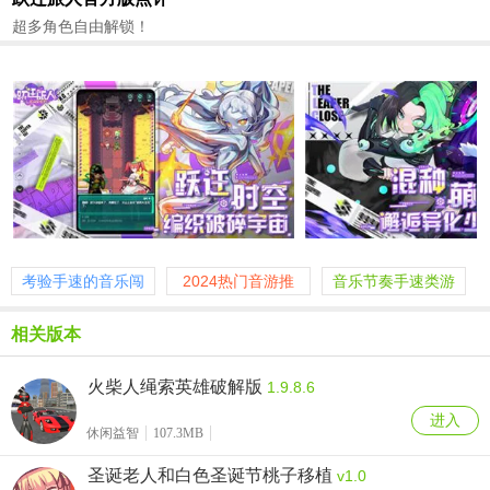
超多角色自由解锁！
考验手速的音乐闯
2024热门音游推
音乐节奏手速类游
关游戏
荐
戏
相关版本
火柴人绳索英雄破解版
1.9.8.6
进入
休闲益智
107.3MB
圣诞老人和白色圣诞节桃子移植
v1.0