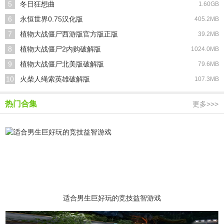
5
冬日狂想曲
1.60GB
6
永恒世界0.75汉化版
405.2MB
7
植物大战僵尸西游版官方版正版
39.2MB
8
植物大战僵尸2内购破解版
1024.0MB
9
植物大战僵尸北美版破解版
79.6MB
10
火柴人绳索英雄破解版
107.3MB
热门合集
更多>>>
适合男生巨好玩的竞技益智游戏