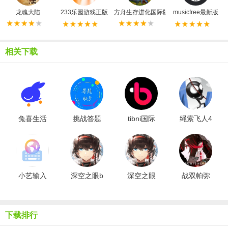
龙魂大陆
233乐园游戏正版
方舟生存进化国际版
musicfree最新版
相关下载
兔喜生活
挑战答题
tibni国际
绳索飞人4
安卓版
助手最新
版
汉化版
版
小艺输入
深空之眼b
深空之眼
战双帕弥
法直装版
站版
互通版
什官方版
下载排行