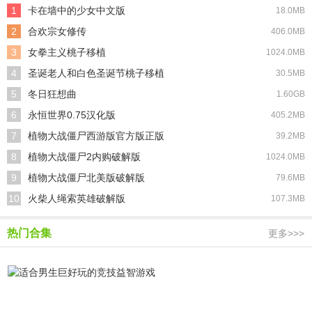
1
卡在墙中的少女中文版
18.0MB
2
合欢宗女修传
406.0MB
3
女拳主义桃子移植
1024.0MB
4
圣诞老人和白色圣诞节桃子移植
30.5MB
5
冬日狂想曲
1.60GB
6
永恒世界0.75汉化版
405.2MB
7
植物大战僵尸西游版官方版正版
39.2MB
8
植物大战僵尸2内购破解版
1024.0MB
9
植物大战僵尸北美版破解版
79.6MB
10
火柴人绳索英雄破解版
107.3MB
热门合集
更多>>>