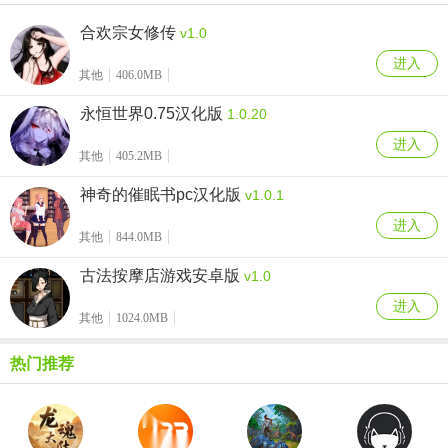
合欢宗女修传
v1.0
进入
其他
406.0MB
永恒世界0.75汉化版
1.0.20
进入
其他
405.2MB
神奇的催眠书pc汉化版
v1.0.1
进入
其他
844.0MB
古法按摩店游戏安卓版
v1.0
进入
其他
1024.0MB
热门推荐