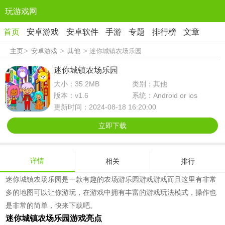
玩游戏网
首页
安卓游戏
安卓软件
手游
专题
排行榜
文章
主页
>
安卓游戏
>
其他
> 迷你城镇农场乐园
迷你城镇农场乐园
大小：35.2MB
类别：其他
版本：v1.6
系统：Android or ios
更新时间：2024-08-18 16:20:00
立即下载
详情
相关
排行
迷你城镇农场乐园是一款有趣的农场游乐园游戏游戏而且这里有非常
多的地图可以让你游玩，在游戏中拥有丰富的游戏玩法模式，操作也
是非常的简单，快来下载吧。
迷你城镇农场乐园游戏亮点