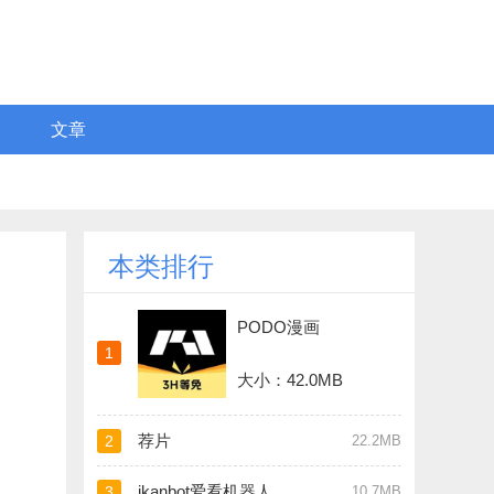
文章
本类排行
PODO漫画
1
大小：42.0MB
荐片
2
22.2MB
ikanbot爱看机器人
3
10.7MB