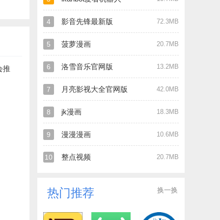
影音先锋最新版
4
72.3MB
菠萝漫画
5
20.7MB
洛雪音乐官网版
6
13.2MB
会推
月亮影视大全官网版
7
42.0MB
jk漫画
8
18.3MB
漫漫漫画
9
10.6MB
整点视频
10
20.7MB
换一换
热门推荐