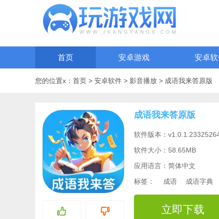
首页
安卓游戏
安卓软
您的位置x：
首页
>
安卓软件
>
影音播放
>
成语我来答原版
成语我来答原版
软件版本：v1.0.1.23325264
软件大小：58.65MB
应用语言：简体中文
标签：
成语
成语字典
立即下载