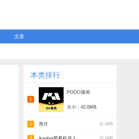
文章
本类排行
PODO漫画
1
大小：42.0MB
荐片
2
22.2MB
ikanbot爱看机器人
3
10.7MB