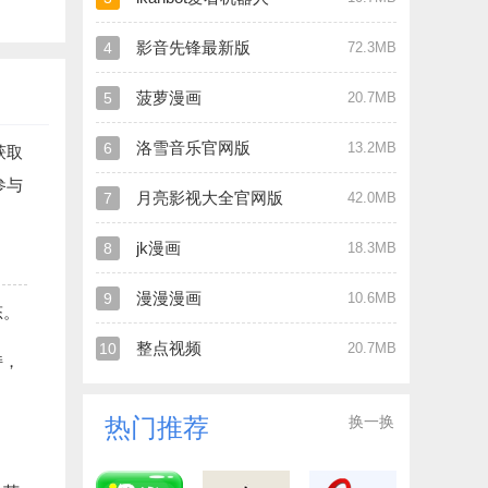
影音先锋最新版
4
72.3MB
菠萝漫画
5
20.7MB
洛雪音乐官网版
6
13.2MB
获取
参与
月亮影视大全官网版
7
42.0MB
jk漫画
8
18.3MB
漫漫漫画
9
10.6MB
态。
整点视频
10
20.7MB
持，
换一换
热门推荐