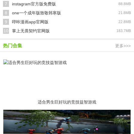
7
instagram官方版免费版
88.8MB
8
one一个成年版致敬韩寒版
21.8MB
9
哔咔漫画app官网版
22.8MB
10
掌上无畏契约官网版
183.7MB
热门合集
更多>>>
适合男生巨好玩的竞技益智游戏