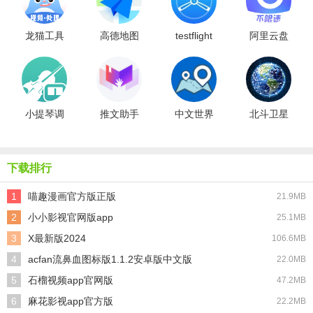
龙猫工具
高德地图
testflight
阿里云盘
大师原版
导航通用
免费版
最新版
版
小提琴调
推文助手
中文世界
北斗卫星
音器手机
安卓直装
地图官方
实景地图
最新版
版
版
导航最新
免费版
下载排行
1
喵趣漫画官方版正版
21.9MB
2
小小影视官网版app
25.1MB
3
X最新版2024
106.6MB
4
acfan流鼻血图标版1.1.2安卓版中文版
22.0MB
5
石榴视频app官网版
47.2MB
6
麻花影视app官方版
22.2MB