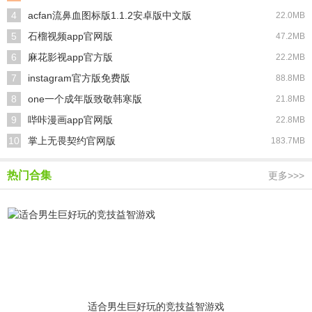
4
acfan流鼻血图标版1.1.2安卓版中文版
22.0MB
5
石榴视频app官网版
47.2MB
6
麻花影视app官方版
22.2MB
7
instagram官方版免费版
88.8MB
8
one一个成年版致敬韩寒版
21.8MB
9
哔咔漫画app官网版
22.8MB
10
掌上无畏契约官网版
183.7MB
热门合集
更多>>>
适合男生巨好玩的竞技益智游戏