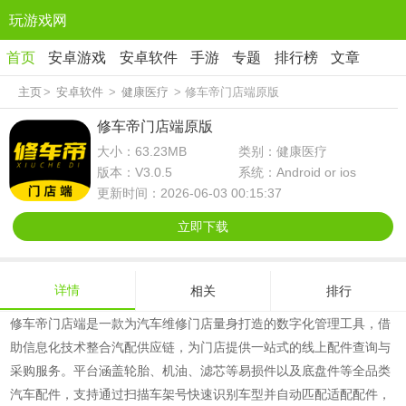
玩游戏网
首页
安卓游戏
安卓软件
手游
专题
排行榜
文章
主页
>
安卓软件
>
健康医疗
> 修车帝门店端原版
修车帝门店端原版
大小：63.23MB
类别：健康医疗
版本：V3.0.5
系统：Android or ios
更新时间：2026-06-03 00:15:37
立即下载
详情
相关
排行
修车帝门店端是一款为汽车维修门店量身打造的数字化管理工具，借
助信息化技术整合汽配供应链，为门店提供一站式的线上配件查询与
采购服务。平台涵盖轮胎、机油、滤芯等易损件以及底盘件等全品类
汽车配件，支持通过扫描车架号快速识别车型并自动匹配适配配件，