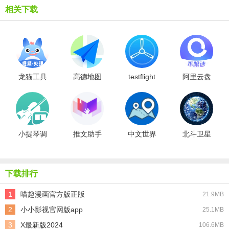
相关下载
龙猫工具
高德地图
testflight
阿里云盘
大师原版
导航通用
免费版
最新版
版
小提琴调
推文助手
中文世界
北斗卫星
音器手机
安卓直装
地图官方
实景地图
最新版
版
版
导航最新
免费版
下载排行
1
喵趣漫画官方版正版
21.9MB
2
小小影视官网版app
25.1MB
3
X最新版2024
106.6MB