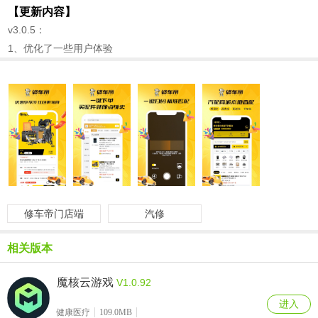
【更新内容】
v3.0.5：
1、优化了一些用户体验
修车帝门店端
汽修
相关版本
魔核云游戏
V1.0.92
进入
健康医疗
109.0MB