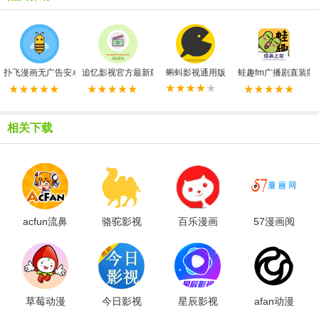
扑飞漫画无广告安卓免费版
追忆影视官方最新版
蝌蚪影视通用版
蛙趣fm广播剧直装版
相关下载
acfun流鼻
骆驼影视
百乐漫画
57漫画阅
血图标版
免费版
安卓官方
读通用版
版
草莓动漫
今日影视
星辰影视
afan动漫
库原版
手机版
最新免费
免费版