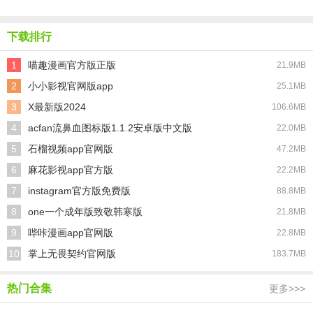
版
下载排行
1
喵趣漫画官方版正版
21.9MB
2
小小影视官网版app
25.1MB
3
X最新版2024
106.6MB
4
acfan流鼻血图标版1.1.2安卓版中文版
22.0MB
5
石榴视频app官网版
47.2MB
6
麻花影视app官方版
22.2MB
7
instagram官方版免费版
88.8MB
8
one一个成年版致敬韩寒版
21.8MB
9
哔咔漫画app官网版
22.8MB
10
掌上无畏契约官网版
183.7MB
热门合集
更多>>>