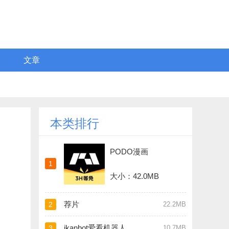
文章
本类排行
PODO漫画
1
大小：42.0MB
荐片
2
22.2MB
ikanbot爱看机器人
3
10.7MB