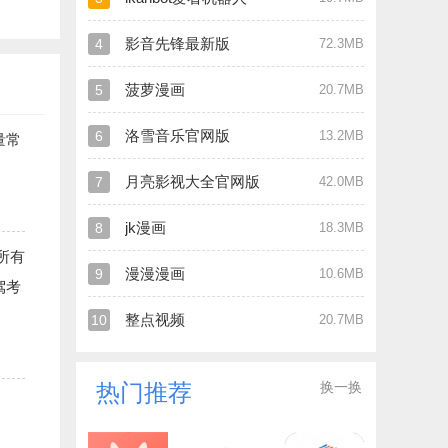
影音先锋最新版
4
72.3MB
菠萝漫画
5
20.7MB
洛雪音乐官网版
6
13.2MB
量常
月亮影视大全官网版
7
42.0MB
jk漫画
8
18.3MB
所有
漫漫漫画
9
10.6MB
驾考
整点视频
10
20.7MB
换一换
热门推荐