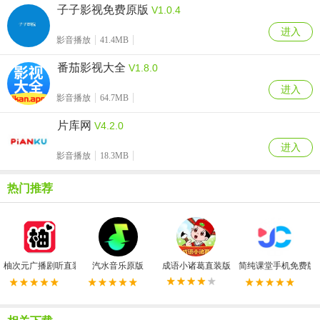
子子影视免费原版
V1.0.4
进入
影音播放
41.4MB
番茄影视大全
V1.8.0
进入
影音播放
64.7MB
片库网
V4.2.0
进入
影音播放
18.3MB
热门推荐
柚次元广播剧听直装版
汽水音乐原版
成语小诸葛直装版
简纯课堂手机免费版