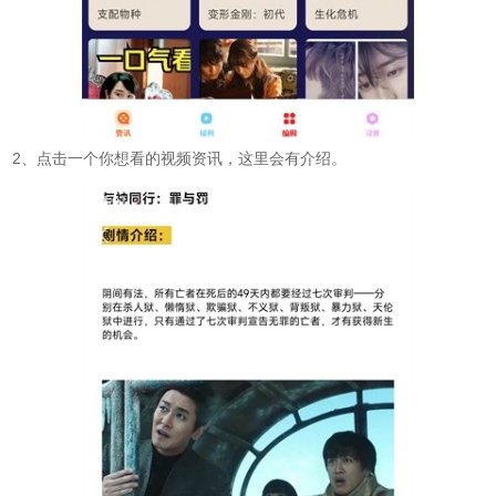
2、点击一个你想看的视频资讯，这里会有介绍。