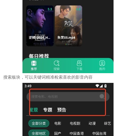
搜索板块，可以关键词精准检索喜欢的影音内容