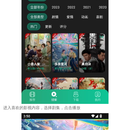
进入喜欢的影视内容，选择剧集，点击播放