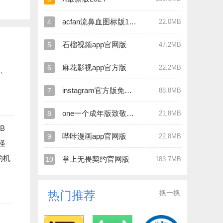
acfan流鼻血图标版1.1.2安卓版中文版
4
22.0MB
石榴视频app官网版
5
47.2MB
麻花影视app官方版
6
22.2MB
P、
instagram官方版免费版
7
88.8MB
one一个成年版致敬韩寒版
8
21.8MB
B
哔咔漫画app官网版
9
22.8MB
怪
的机
掌上无畏契约官网版
10
183.7MB
换一换
热门推荐