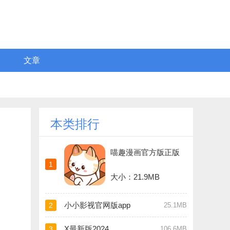
文章
本类排行
喵趣漫画官方版正版
1
大小：21.9MB
小小影视官网版app
2
25.1MB
X最新版2024
3
106.6MB