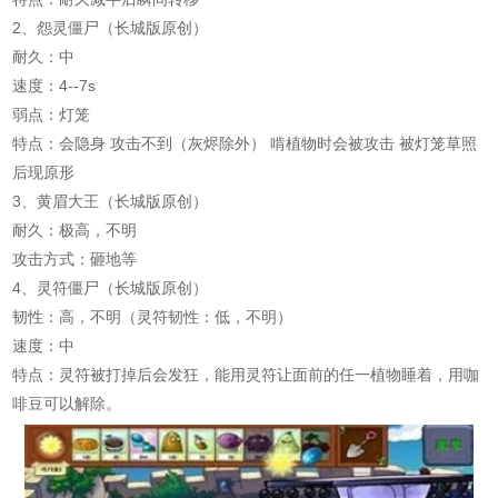
2、怨灵僵尸（长城版原创）
耐久：中
速度：4--7s
弱点：灯笼
特点：会隐身 攻击不到（灰烬除外） 啃植物时会被攻击 被灯笼草照
后现原形
3、黄眉大王（长城版原创）
耐久：极高，不明
攻击方式：砸地等
4、灵符僵尸（长城版原创）
韧性：高，不明（灵符韧性：低，不明）
速度：中
特点：灵符被打掉后会发狂，能用灵符让面前的任一植物睡着，用咖
啡豆可以解除。