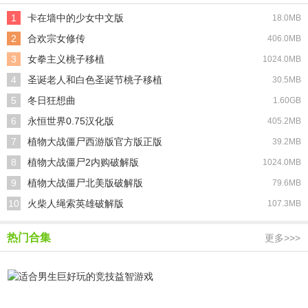
1
卡在墙中的少女中文版
18.0MB
2
合欢宗女修传
406.0MB
3
女拳主义桃子移植
1024.0MB
4
圣诞老人和白色圣诞节桃子移植
30.5MB
5
冬日狂想曲
1.60GB
6
永恒世界0.75汉化版
405.2MB
7
植物大战僵尸西游版官方版正版
39.2MB
8
植物大战僵尸2内购破解版
1024.0MB
9
植物大战僵尸北美版破解版
79.6MB
10
火柴人绳索英雄破解版
107.3MB
热门合集
更多>>>