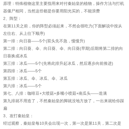
原理：特殊植物这里主要指用来对付秦始皇的植物，操作方法与打机
器僵尸相同，当然这些都是你要用阳光买的，不能浪费
2、阵型：
在第11关之前，你的阵型必须起来，不然会很吃力(下面解说中按从
左往右、从上往下顺序)
第一排：向日葵——5个(双头先不急，慢慢升)
第二排：向日葵、伞、向日葵、伞、向日葵(早期)后期将第二排的向
日葵换成冰瓜
第三排：冰瓜——5个(先将此排升起冰瓜，然后逐步向前推进)
第四排：冰瓜——5个
第五排：冰瓜、伞、冰瓜、伞、冰瓜
第六排：冰瓜——5个
第七、八排：咖啡豆+大喷菇+多嘴小喷菇+南瓜头——造满
第九排就不用造了，不然秦始皇的脚就没地方放了，一出来就给你踩
扁
3、攻打秦始皇：
经过观察，秦始皇每10关会出现一次，第一次是第11关，第二次是