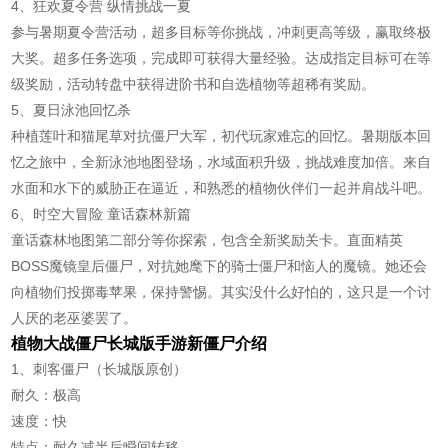
4、狂欢夏令营 纵情挑战一夏
参与暑期夏令营活动，超多目标等你挑战，冲刺更高等级，赢取终极
大奖。超多任务选项，完成即可获得大量经验。达成指定目标可在等
级奖励，活动转盘中获得进阶书和自选植物等超稀有奖励。
5、夏日泳池回忆杀
种植莲叶和猫尾草对抗僵尸大军，初代玩家难忘的回忆。暑期版本回
忆之旅中，全新泳池地图登场，水域面积升级，挑战难度加倍。来自
水面和水下的威胁正在逼近，和熟悉的植物伙伴们一起并肩战斗吧。
6、时空大冒险 童话森林新篇
童话森林地图第二部分等你探索，包含全新奖励关卡。直面精英
BOSS魔镜皇后僵尸，对抗她麾下的骑士僵尸和恼人的魔镜。她还会
向植物们投掷毒苹果，保持警惕。其实没什么好怕的，这只是一个讨
人厌的老巫婆罢了。
植物大战僵尸长城版手游新僵尸介绍
1、刺客僵尸（长城版原创）
耐久：极高
速度：快
特点：耐久减半后瞬间转移