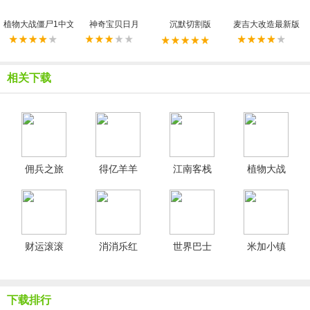
植物大战僵尸1中文原版
神奇宝贝日月
沉默切割版
麦吉大改造最新版
相关下载
佣兵之旅
得亿羊羊
江南客栈
植物大战
免广告版
红包版
红包版
僵尸
2shuttle版
财运滚滚
消消乐红
世界巴士
米加小镇
来红包版
包版
驾驶模拟
母婴店全
器汉化版
解锁版
下载排行