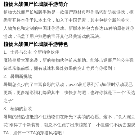
植物大战僵尸长城版手游简介
植物大战僵尸长城版手游是一款僵尸题材典型作品塔防防御游戏，据
悉宝开将本作予以本土化，加入了中国元素，其中包括全新的关卡、
人物角色和定制的中国迷你游戏。新版本将包含多达16种的原创迷你
游戏，涵盖了用户熟悉的宝开其他经典游戏的玩法。
植物大战僵尸长城版手游特色
1、士兵与公主 全新植物伙伴
魔镜皇后大军来袭，新的植物伙伴前来相助。能够击退僵尸的公主弹
簧草亲临前线，拥有减速和爆炸效果的突击竹兵向你报到！
2、暑期新挑战
暑期怎么少的了丰富多彩的活动，pvz2暑期系列活动&限时活动现已
更新，更多精彩福利隐藏其中，快快参与吧，也许你就是下一个“天选
之子”
3、植物的新装
暑期的酷热也抵挡不住植物们在阳光下卖萌的心愿。这不，“食人豌豆
花”刚得了个新装扮，就忍不住跑了出来炫耀了，小僵僵们不妨去围观
TA，点评一下TA的穿搭风格吧！