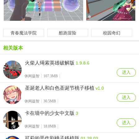
青春魔法学院
酷跑冒险
校园奇幻
相关版本
火柴人绳索英雄破解版
1.9.8.6
进入
休闲益智
107.3MB
圣诞老人和白色圣诞节桃子移植
v1.0
进入
休闲益智
30.5MB
卡在墙中的少女中文版
3
进入
休闲益智
18.0MB
可莉的恶作剧桃子移植版
01.28.03