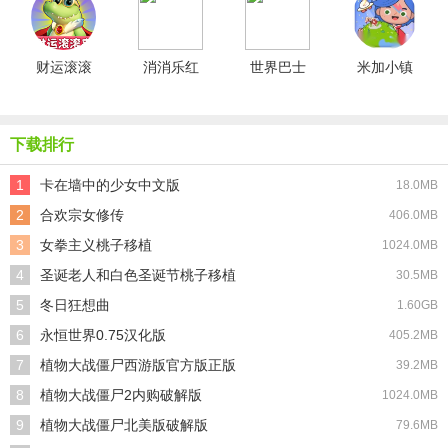
2shuttle版
财运滚滚
消消乐红
世界巴士
米加小镇
来红包版
包版
驾驶模拟
母婴店全
器汉化版
解锁版
下载排行
1
卡在墙中的少女中文版
18.0MB
2
合欢宗女修传
406.0MB
3
女拳主义桃子移植
1024.0MB
4
圣诞老人和白色圣诞节桃子移植
30.5MB
5
冬日狂想曲
1.60GB
6
永恒世界0.75汉化版
405.2MB
7
植物大战僵尸西游版官方版正版
39.2MB
8
植物大战僵尸2内购破解版
1024.0MB
9
植物大战僵尸北美版破解版
79.6MB