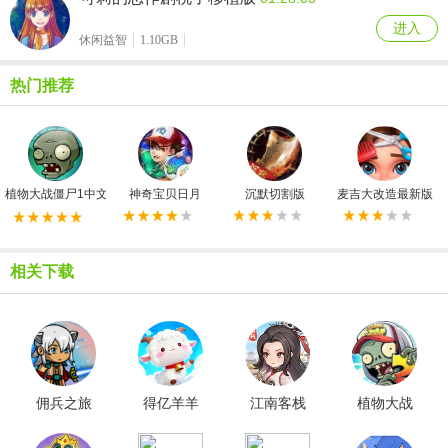
进入
休闲益智
1.10GB
热门推荐
植物大战僵尸1中文原版
神奇宝贝日月
沉默切割版
麦吉大改造最新版
相关下载
佣兵之旅
得亿羊羊
江南客栈
植物大战
免广告版
红包版
红包版
僵尸