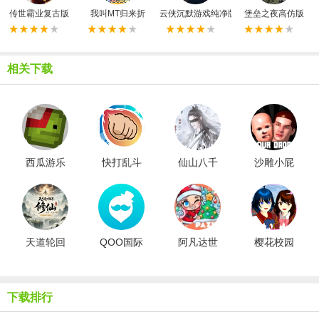
传世霸业复古版
我叫MT归来折
云侠沉默游戏纯净版
堡垒之夜高仿版
相关下载
西瓜游乐
快打乱斗
仙山八千
沙雕小屁
场汉化版
手机版
年清软金
孩模拟器
手指版
联机版
天道轮回
QOO国际
阿凡达世
樱花校园
我的修仙
版
界圣诞节
联机版
梦免广告
版
版
下载排行