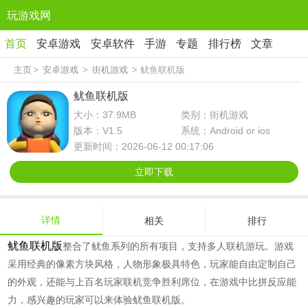
玩游戏网
首页
安卓游戏
安卓软件
手游
专题
排行榜
文章
主页
>
安卓游戏
>
街机游戏
> 鱿鱼联机版
鱿鱼联机版
大小：37.9MB
类别：街机游戏
版本：V1.5
系统：Android or ios
更新时间：2026-06-12 00:17:06
立即下载
详情
相关
排行
鱿鱼联机版
整合了鱿鱼系列的所有项目，支持多人联机游玩。游戏
采用经典的像素方块风格，人物形象极具特色，玩家能自由定制自己
的外观，还能与上百名玩家联机竞争胜利席位，在游戏中比拼反应能
力，感兴趣的玩家可以来体验鱿鱼联机版。