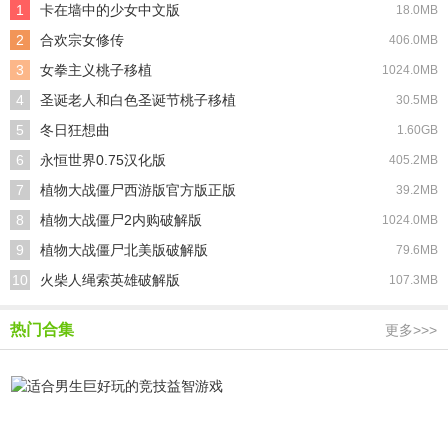
1
卡在墙中的少女中文版
18.0MB
2
合欢宗女修传
406.0MB
3
女拳主义桃子移植
1024.0MB
4
圣诞老人和白色圣诞节桃子移植
30.5MB
5
冬日狂想曲
1.60GB
6
永恒世界0.75汉化版
405.2MB
7
植物大战僵尸西游版官方版正版
39.2MB
8
植物大战僵尸2内购破解版
1024.0MB
9
植物大战僵尸北美版破解版
79.6MB
10
火柴人绳索英雄破解版
107.3MB
热门合集
更多>>>