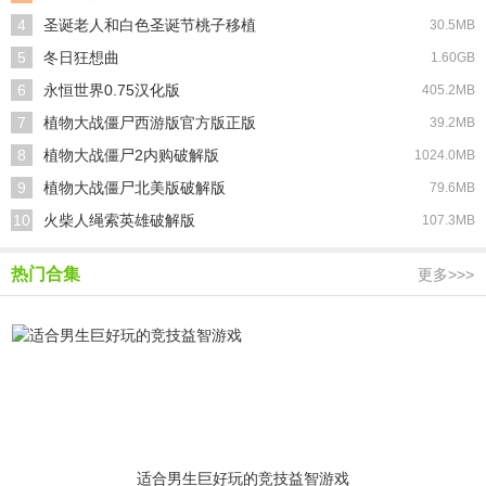
4
圣诞老人和白色圣诞节桃子移植
30.5MB
5
冬日狂想曲
1.60GB
6
永恒世界0.75汉化版
405.2MB
7
植物大战僵尸西游版官方版正版
39.2MB
8
植物大战僵尸2内购破解版
1024.0MB
9
植物大战僵尸北美版破解版
79.6MB
10
火柴人绳索英雄破解版
107.3MB
热门合集
更多>>>
适合男生巨好玩的竞技益智游戏