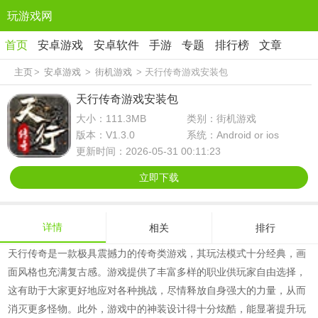
玩游戏网
首页
安卓游戏
安卓软件
手游
专题
排行榜
文章
主页
>
安卓游戏
>
街机游戏
> 天行传奇游戏安装包
天行传奇游戏安装包
大小：111.3MB
类别：街机游戏
版本：V1.3.0
系统：Android or ios
更新时间：2026-05-31 00:11:23
立即下载
详情
相关
排行
天行传奇是一款极具震撼力的传奇类游戏，其玩法模式十分经典，画
面风格也充满复古感。游戏提供了丰富多样的职业供玩家自由选择，
这有助于大家更好地应对各种挑战，尽情释放自身强大的力量，从而
消灭更多怪物。此外，游戏中的神装设计得十分炫酷，能显著提升玩