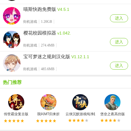
喵斯快跑免费版
V4.5.1
进入
街机游戏
1.20GB
樱花校园模拟器
v1.042.
进入
街机游戏
274.4MB
宝可梦迷之规则汉化版
V1.12.1.1
进入
街机游戏
485.6MB
热门推荐
传世霸业复古版
我叫MT归来折
云侠沉默游戏纯净版
堡垒之夜高仿版