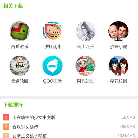
相关下载
西瓜游乐
快打乱斗
仙山八千
沙雕小屁
场汉化版
手机版
年清软金
孩模拟器
手指版
联机版
天道轮回
QOO国际
阿凡达世
樱花校园
我的修仙
版
界圣诞节
联机版
梦免广告
版
版
下载排行
1
卡在墙中的少女中文版
18.0MB
2
合欢宗女修传
406.0MB
3
女拳主义桃子移植
1024.0MB