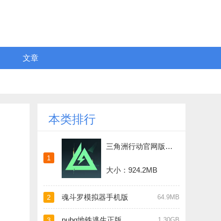
文章
本类排行
三角洲行动官网版正版
1
大小：924.2MB
魂斗罗模拟器手机版
2
64.9MB
pubg地铁逃生正版手游
3
1.30GB