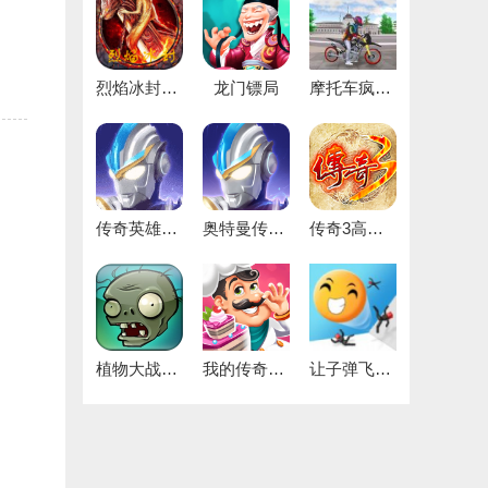
烈焰冰封最新免费版
龙门镖局
摩托车疯狂驾驶
传奇英雄无限宝石安卓直装版
奥特曼传奇英雄版
传奇3高爆版
植物大战僵尸1中文原版
我的传奇餐厅
让子弹飞一下