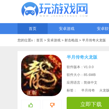
首页
安卓游戏
安卓软
您的位置x：
首页
>
安卓游戏
>
射击枪战
>
半月传奇火龙版
半月传奇火龙版
软件版本：V1.0.0
软件大小：85.6MB
应用语言：简体中文
标签：
半月传奇
火龙
立即下载