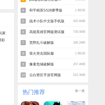
和平精英SS28赛季版
4
1.90GB
战术小队中文版手机版
5
425.6MB
高能英雄官网版测试服
6
730.0MB
玩家
精彩
荒野乱斗破解版
7
346.2MB
萤火突击国际服
8
1.86GB
像素危城破解版
9
207.4MB
尘白禁区手游官网版
10
533.3MB
换一换
热门推荐