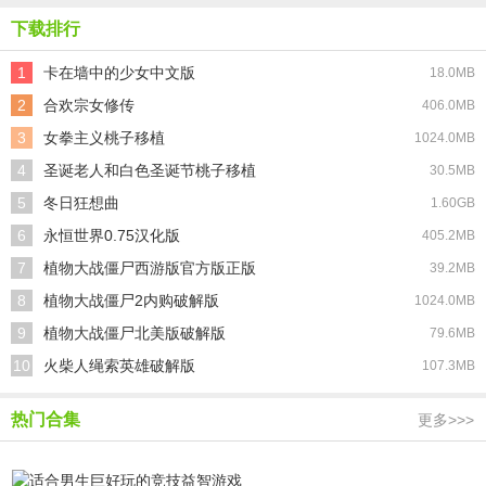
下载排行
1
卡在墙中的少女中文版
18.0MB
2
合欢宗女修传
406.0MB
3
女拳主义桃子移植
1024.0MB
4
圣诞老人和白色圣诞节桃子移植
30.5MB
5
冬日狂想曲
1.60GB
6
永恒世界0.75汉化版
405.2MB
7
植物大战僵尸西游版官方版正版
39.2MB
8
植物大战僵尸2内购破解版
1024.0MB
9
植物大战僵尸北美版破解版
79.6MB
10
火柴人绳索英雄破解版
107.3MB
热门合集
更多>>>