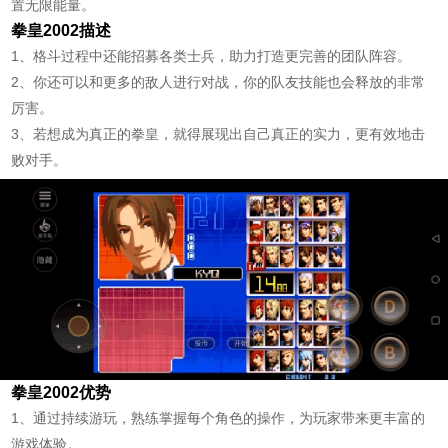
置无限能量。
拳皇2002描述
1、格斗过程中还能招募各类士兵，助力打造更完善的团队阵容。
2、你还可以和更多的敌人进行对战，你的队友技能也会释放的非常
厉害。
3、若想成为真正的拳皇，就得展现出自己真正的实力，更有效地击
败对手。
拳皇2002优势
1、通过持续游玩，熟练掌握每个角色的操作，为玩家带来更丰富的
游戏体验。