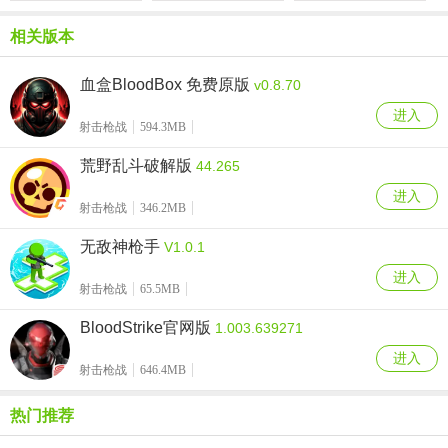
相关版本
血盒BloodBox 免费原版
v0.8.70
进入
射击枪战
594.3MB
荒野乱斗破解版
44.265
进入
射击枪战
346.2MB
无敌神枪手
V1.0.1
进入
射击枪战
65.5MB
BloodStrike官网版
1.003.639271
进入
射击枪战
646.4MB
热门推荐