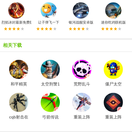
烈焰冰封最新免费版
让子弹飞一下
银河战舰安卓版
迷你吃鸡联机版
相关下载
和平精英
太空刑警1
荒野乱斗
僵尸太空
最新版
汉化版
国际服游
射击2新版
戏最新版
cqb射击在
弓箭传说
重装上阵
重装上阵
线版
免费版
手机版
官方版