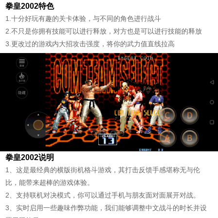
拳皇2002特色
1.十分好玩有趣的关卡体验，与不同的角色进行战斗
2.不只是你拥有技能可以进行释放，对方也是可以进行技能的释放
3.更改过的游戏内大招攻击强度，将你的武力值直线拉高
拳皇2002说明
1、这是最经典的横版街机格斗游戏，其打击反馈手感堪称无与伦
比，能带来超棒的游戏体验。
2、支持联机对决模式，你可以通过手机与朋友面对面展开对战。
3、实时启用一些趣味作弊功能，我们能够调整中文战斗的时长并设