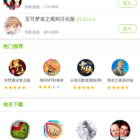
进入
街机游戏
274.4MB
宝可梦迷之规则汉化版
V1.12.1.1
进入
街机游戏
485.6MB
热门推荐
传世霸业复古版
我叫MT归来折
云侠沉默游戏纯净版
堡垒之夜高仿版
相关下载