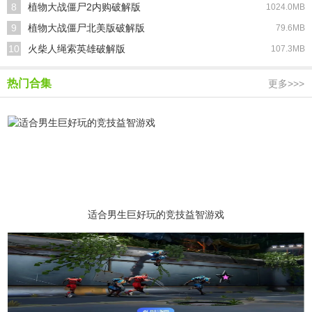
8
植物大战僵尸2内购破解版
1024.0MB
9
植物大战僵尸北美版破解版
79.6MB
10
火柴人绳索英雄破解版
107.3MB
热门合集
更多>>>
适合男生巨好玩的竞技益智游戏