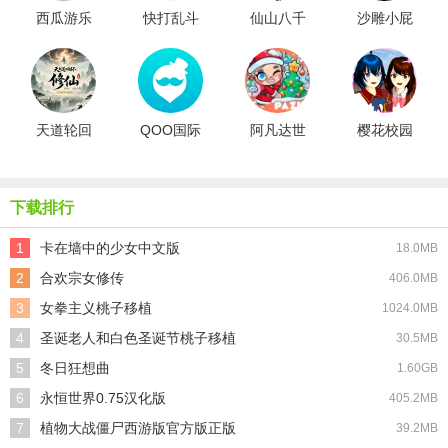
西瓜游乐
快打乱斗
仙山八千
沙雕小屁
场汉化版
手机版
年清软金
孩模拟器
手指版
联机版
天道轮回
QOO国际
阿凡达世
樱花校园
我的修仙
版
界圣诞节
联机版
梦免广告
版
版
下载排行
1
卡在墙中的少女中文版
18.0MB
2
合欢宗女修传
406.0MB
3
女拳主义桃子移植
1024.0MB
4
圣诞老人和白色圣诞节桃子移植
30.5MB
5
冬日狂想曲
1.60GB
6
永恒世界0.75汉化版
405.2MB
7
植物大战僵尸西游版官方版正版
39.2MB