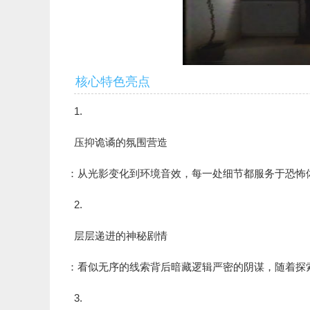
核心特色亮点
1.
压抑诡谲的氛围营造
：从光影变化到环境音效，每一处细节都服务于恐怖
2.
层层递进的神秘剧情
：看似无序的线索背后暗藏逻辑严密的阴谋，随着探
3.