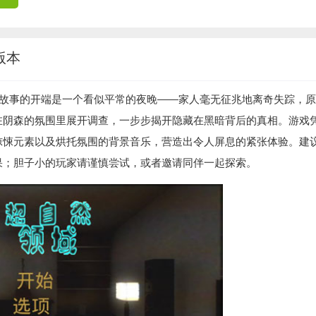
版本
故事的开端是一个看似平常的夜晚——家人毫无征兆地离奇失踪，原
在阴森的氛围里展开调查，一步步揭开隐藏在黑暗背后的真相。游戏
惊悚元素以及烘托氛围的背景音乐，营造出令人屏息的紧张体验。建
果；胆子小的玩家请谨慎尝试，或者邀请同伴一起探索。