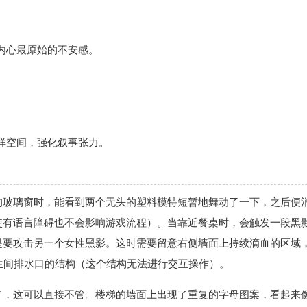
内心最原始的不安感。
样空间，强化叙事张力。
的玻璃窗时，能看到两个无头的塑料模特短暂地舞动了一下，之后便
使有语言障碍也不会影响游戏流程）。当靠近餐桌时，会触发一段黑
是要攻击另一个女性黑影。这时需要留意右侧墙面上持续滴血的区域
生间排水口的结构（这个结构无法进行交互操作）。
了，这可以直接不管。楼梯的墙面上出现了重复的字母图案，看起来