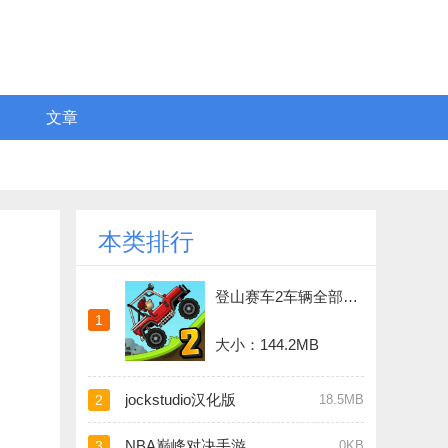
文章
本类排行
登山赛车2车辆全部解锁2025 v1.55.3 安卓最新版
1
大小：144.2MB
jockstudio汉化版
2
18.5MB
NBA巅峰对决手游
3
0KB