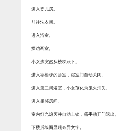
进入婴儿房。
前往洗衣间。
进入浴室。
探访画室。
小女孩突然从楼梯跃下。
进入靠楼梯的卧室，浴室门自动关闭。
进入第二间浴室，小女孩化为鬼火消失。
进入相邻房间。
室内灯光熄灭并自动上锁，需手动开门退出。
下楼后墙面显现奇异文字。