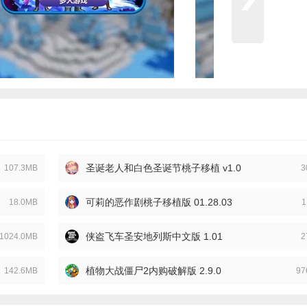
圣诞老人和白色圣诞节桃子移植 v1.0
107.3MB
3
可莉的恶作剧桃子移植版 01.28.03
18.0MB
1
侠盗飞车圣安地列斯中文版 1.01
1024.0MB
2
植物大战僵尸2内购破解版 2.9.0
142.6MB
97