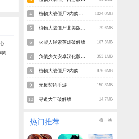
植物大战僵尸2内购破解版
4
1024.0MB
植物大战僵尸北美版破解版
5
79.6MB
火柴人绳索英雄破解版
6
107.3MB
心
作简
负债少女安卓汉化版直装游戏
7
353.1MB
植物大战僵尸2内购破解版
8
976.6MB
无畏契约手游
9
150.3MB
寻道大千破解版
10
14.7MB
换一换
热门推荐