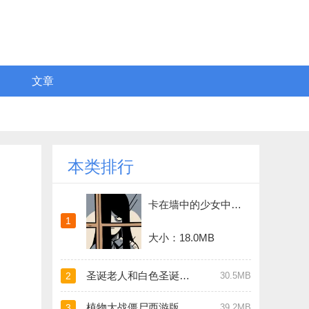
文章
本类排行
卡在墙中的少女中文版
1
大小：18.0MB
圣诞老人和白色圣诞节桃子移植
2
30.5MB
植物大战僵尸西游版官方版正版
3
39.2MB