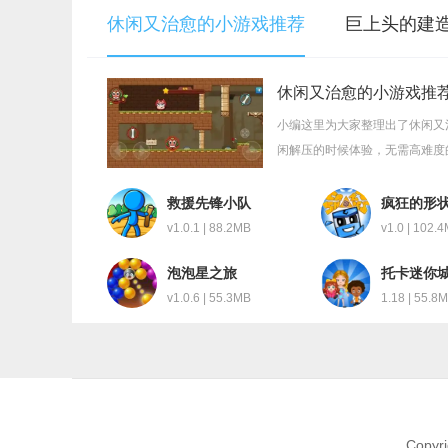
休闲又治愈的小游戏推荐
巨上头的建
休闲又治愈的小游戏推
小编这里为大家整理出了休闲又
闲解压的时候体验，无需高难度
吧！
救援先锋小队
疯狂的形
v1.0.1 | 88.2MB
v1.0 | 102.
泡泡星之旅
托卡迷你
院
v1.0.6 | 55.3MB
1.18 | 55.8
Copyri