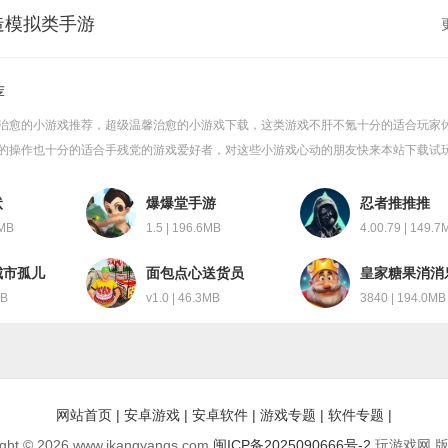
造模拟类手游
荐
治愈的小游戏推荐，超级温馨治愈的小游戏下载，这类游戏不肝不氪十分的适合玩家
的操作也十分的适合手残党的游戏爱好者，对这些小游戏心动的朋友快来本站下载试
状
爆爆堂手游
忍者推推推
4MB
1.5 | 196.6MB
4.00.79 | 149.7
城市孤儿
面包点心送货员
皇家糖果消消
MB
v1.0 | 46.3MB
3840 | 194.0MB
网站首页
|
安卓游戏
|
安卓软件
|
游戏专题
|
软件专题
|
ght © 2026 www.jkangyangs.com.
闽ICP备2025090666号-2
玩游戏网 