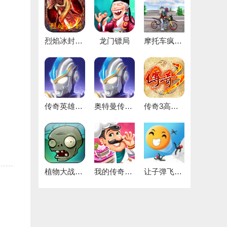
烈焰冰封最新免费版
龙门镖局
摩托车疯狂驾驶
传奇英雄无限宝石安卓直装版
奥特曼传奇英雄版
传奇3高爆版
植物大战僵尸1中文原版
我的传奇餐厅
让子弹飞一下