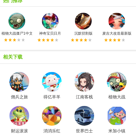
热门推荐
植物大战僵尸1中文原版
神奇宝贝日月
沉默切割版
麦吉大改造最新版
相关下载
佣兵之旅
得亿羊羊
江南客栈
植物大战
免广告版
红包版
红包版
僵尸
2shuttle版
财运滚滚
消消乐红
世界巴士
米加小镇