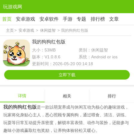
玩游戏网
首页
安卓游戏
安卓软件
手游
专题
排行榜
文章
主页
>
安卓游戏
>
休闲益智
> 我的狗狗红包版
我的狗狗红包版
大小：53MB
类别：休闲益智
版本：V1.0.8.6
系统：Android or ios
更新时间：2026-05-20 00:14:18
立即下载
详情
相关
排行
我的狗狗红包版
是一款以萌宠养成与休闲互动为核心的趣味游戏，
玩家将化身贴心主人，悉心照顾专属狗狗，通过喂食、清洁、训练、
玩耍等日常互动提升亲密度，解锁丰富表情、动作与装扮，还能参与
趣味小游戏赢取红包奖励，让养狗体验轻松又暖心。