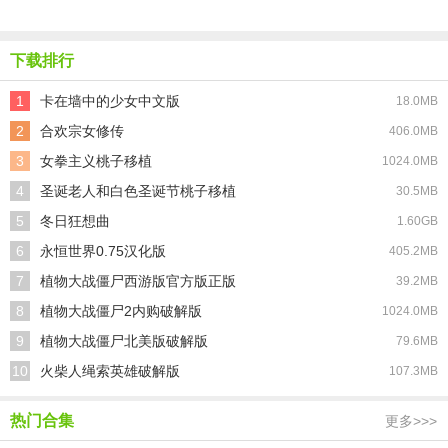
来红包版
包版
驾驶模拟
母婴店全
器汉化版
解锁版
下载排行
1
卡在墙中的少女中文版
18.0MB
2
合欢宗女修传
406.0MB
3
女拳主义桃子移植
1024.0MB
4
圣诞老人和白色圣诞节桃子移植
30.5MB
5
冬日狂想曲
1.60GB
6
永恒世界0.75汉化版
405.2MB
7
植物大战僵尸西游版官方版正版
39.2MB
8
植物大战僵尸2内购破解版
1024.0MB
9
植物大战僵尸北美版破解版
79.6MB
10
火柴人绳索英雄破解版
107.3MB
热门合集
更多>>>