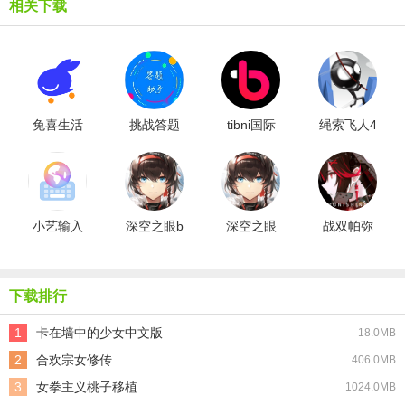
相关下载
兔喜生活
挑战答题
tibni国际
绳索飞人4
安卓版
助手最新
版
汉化版
版
小艺输入
深空之眼b
深空之眼
战双帕弥
法直装版
站版
互通版
什官方版
下载排行
1
卡在墙中的少女中文版
18.0MB
2
合欢宗女修传
406.0MB
3
女拳主义桃子移植
1024.0MB