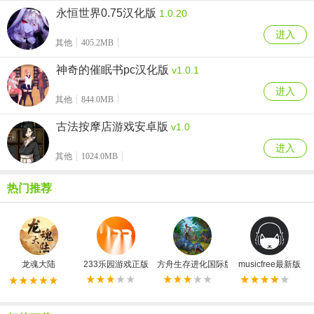
永恒世界0.75汉化版
1.0.20
进入
其他
405.2MB
神奇的催眠书pc汉化版
v1.0.1
进入
其他
844.0MB
古法按摩店游戏安卓版
v1.0
进入
其他
1024.0MB
热门推荐
龙魂大陆
233乐园游戏正版
方舟生存进化国际版
musicfree最新版