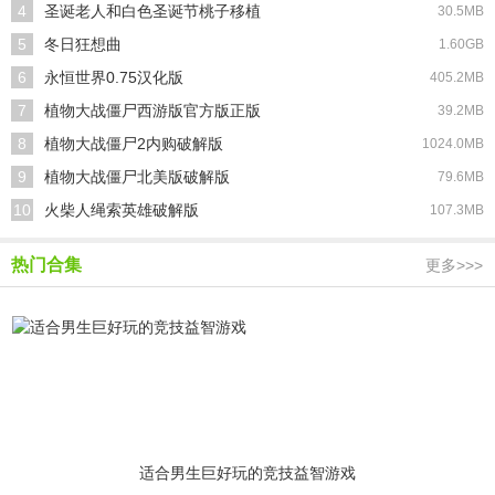
4
圣诞老人和白色圣诞节桃子移植
30.5MB
5
冬日狂想曲
1.60GB
6
永恒世界0.75汉化版
405.2MB
7
植物大战僵尸西游版官方版正版
39.2MB
8
植物大战僵尸2内购破解版
1024.0MB
9
植物大战僵尸北美版破解版
79.6MB
10
火柴人绳索英雄破解版
107.3MB
热门合集
更多>>>
适合男生巨好玩的竞技益智游戏